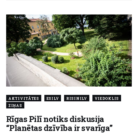
AKTIVITĀTES
ESILV
RISINILV
VIEDOKLIS
ZIŅAS
Rīgas Pilī notiks diskusija
“Planētas dzīvība ir svarīga”