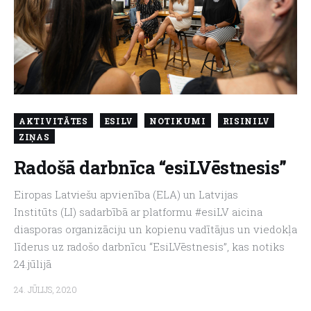
AKTIVITĀTES
ESILV
NOTIKUMI
RISINILV
ZIŅAS
Radošā darbnīca “esiLVēstnesis”
Eiropas Latviešu apvienība (ELA) un Latvijas
Institūts (LI) sadarbībā ar platformu #esiLV aicina
diasporas organizāciju un kopienu vadītājus un viedokļa
līderus uz radošo darbnīcu “EsiLVēstnesis”, kas notiks
24.jūlijā
24. JŪLIJS, 2020