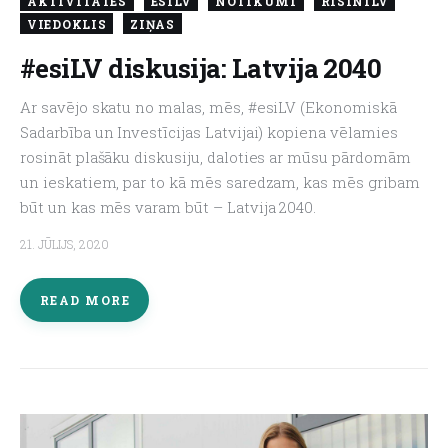
AKTIVITĀTES
ESILV
NOTIKUMI
RISINILV
VIEDOKLIS
ZIŅAS
#esiLV diskusija: Latvija 2040
Ar savējo skatu no malas, mēs, #esiLV (Ekonomiskā
Sadarbība un Investīcijas Latvijai) kopiena vēlamies
rosināt plašāku diskusiju, daloties ar mūsu pārdomām
un ieskatiem, par to kā mēs saredzam, kas mēs gribam
būt un kas mēs varam būt – Latvija 2040.
21. JŪLIJS, 2020
READ MORE