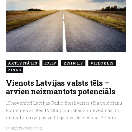
AKTIVITĀTES
ESILV
RISINILV
VIEDOKLIS
ZIŅAS
Vienots Latvijas valsts tēls –
arvien neizmantots potenciāls
16.novembrī Latvijas Radio ēterā valsts tēla veidošanu
komentēs arī #esiLV Starptautiskās zīmolvedības un
mārketinga grupas vadītāja Ieva Jākobsone-Bellomi
16. NOVEMBRIS, 2020