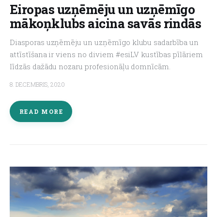
Eiropas uzņēmēju un uzņēmīgo
mākoņklubs aicina savās rindās
About us
Diasporas uzņēmēju un uzņēmīgo klubu sadarbība un
attīstīšana ir viens no diviem #esiLV kustības pīlāriem
līdzās dažādu nozaru profesionāļu domnīcām.
8. DECEMBRIS, 2020
READ MORE