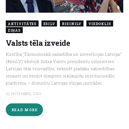
AKTIVITĀTES
ESILV
RISINILV
VIEDOKLIS
ZIŅAS
Valsts tēla izveide
Kustība “Ekonomiskā sadarbība un investīcijas Latvijai”
(#esiLV) vēstulē lūdza Valsts prezidentu uzņemties
Latvijas tēla virsvadību, sekmēt plašāku sabiedrības
iesaisti un veidot diasporu iekļaujošu institucionālu
platformu – domnīcu Latvijas vīzijas izstrādei.
10. NOVEMBRIS, 2020
READ MORE