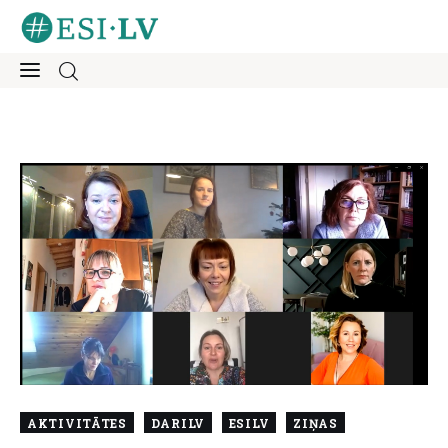
Sākums
Iesaisties
Ziņas
Mentorings
Aktivitātes
Par mums
AKTIVITĀTES
DARILV
ESILV
ZIŅAS
Kontakti