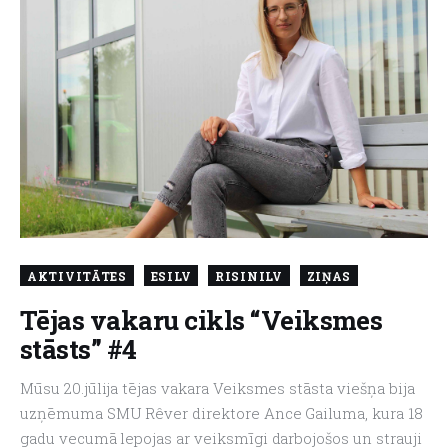
AKTIVITĀTES
ESILV
RISINILV
ZIŅAS
Tējas vakaru cikls “Veiksmes
stāsts” #4
Mūsu 20.jūlija tējas vakara Veiksmes stāsta viešņa bija
uzņēmuma SMU Rêver direktore Ance Gailuma, kura 18
gadu vecumā lepojas ar veiksmīgi darbojošos un strauji