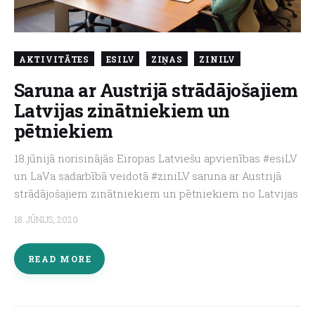
AKTIVITĀTES
ESILV
ZIŅAS
ZINILV
Saruna ar Austrijā strādājošajiem
Latvijas zinātniekiem un
pētniekiem
18.jūnijā norisinājās Eiropas Latviešu apvienības #esiLV
un LaVa sadarbībā veidotā #ziniLV saruna ar Austrijā
strādājošajiem zinātniekiem un pētniekiem no Latvijas
18. JŪNIJS, 2020
READ MORE