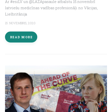
Ar #esiLV un @LĀZApasaule atbalstu 15.novembrī
latviešu medicīnas vadības profesionāļi no Vācijas,
Lielbritānija
15. NOVEMBRIS, 2020
READ MORE