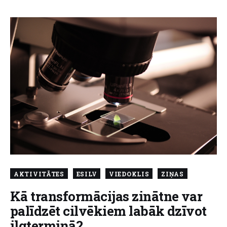
AKTIVITĀTES
ESILV
VIEDOKLIS
ZIŅAS
Kā transformācijas zinātne var
palīdzēt cilvēkiem labāk dzīvot
ilgtermiņā?