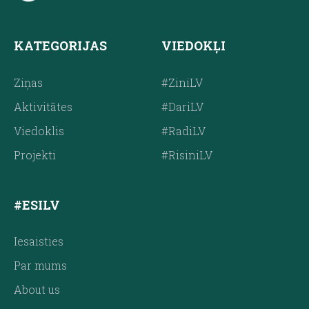
KATEGORIJAS
VIEDOKĻI
Ziņas
#ZiniLV
Aktivitātes
#DariLV
Viedoklis
#RadiLV
Projekti
#RisiniLV
#ESILV
Iesaisties
Par mums
About us