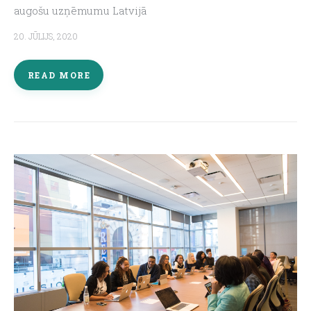
augošu uzņēmumu Latvijā
20. JŪLIJS, 2020
READ MORE