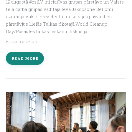
19.augustā #esiLV iniciatīvas grupas pārstāve un Valsts
tēla darba grupas vadītāja Ieva Jākobsone Bellomi
uzrunāja Valsts prezidentu un Latvijas pašvaldību
pārstāvjus Lielās Talkas rīkotajā World Cleanup
Day/Pasaules talkas ieskaņu diskusijā.
19. AUGUSTS, 2020
READ MORE