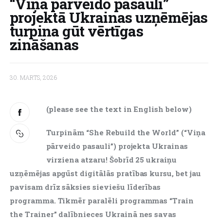
“Viņa pārveido pasauli”
projektā Ukrainas uzņēmējas
About us
turpina gūt vērtīgas
zināšanas
30. MARTS, 2026
(please see the text in English below)
Turpinām “She Rebuild the World” (“Viņa 
pārveido pasauli”) projekta Ukrainas 
virziena atzaru! Šobrīd 25 ukraiņu 
uzņēmējas apgūst digitālās pratības kursu, bet jau 
pavisam drīz sāksies sieviešu līderības 
programma. Tikmēr paralēli programmas “Train 
the Trainer” dalībnieces Ukrainā nes savas 