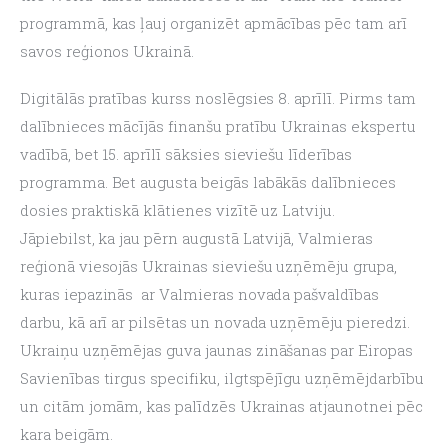
programmā, kas ļauj organizēt apmācības pēc tam arī 
savos reģionos Ukrainā.
Digitālās pratības kurss noslēgsies 8. aprīlī. Pirms tam 
dalībnieces mācījās finanšu pratību Ukrainas ekspertu 
vadībā, bet 15. aprīlī sāksies sieviešu līderības 
programma. Bet augusta beigās labākās dalībnieces 
dosies praktiskā klātienes vizītē uz Latviju.
Jāpiebilst, ka jau pērn augustā Latvijā, Valmieras 
reģionā viesojās Ukrainas sieviešu uzņēmēju grupa, 
kuras iepazinās  ar Valmieras novada pašvaldības 
darbu, kā arī ar pilsētas un novada uzņēmēju pieredzi. 
Ukraiņu uzņēmējas guva jaunas zināšanas par Eiropas 
Savienības tirgus specifiku, ilgtspējīgu uzņēmējdarbību 
un citām jomām, kas palīdzēs Ukrainas atjaunotnei pēc 
kara beigām.