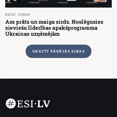
ESILV
ZIŅAS
Ass prāts un maiga sirds. Noslēgusies
sieviešu līderības apakšprogramma
Ukrainas uzņēmējām
SKATĪT PĀRĒJĀS ZIŅAS