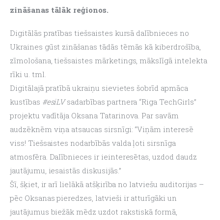
zināšanas tālāk reģionos.
Digitālās pratības tiešsaistes kursā dalībnieces no 
Ukraines gūst zināšanas tādās tēmās kā kiberdrošība, 
zīmološana, tiešsaistes mārketings, mākslīgā intelekta 
rīki u. tml.
Digitālajā pratībā ukraiņu sievietes šobrīd apmāca 
kustības 
#esiLV
 sadarbības partnera “Riga TechGirls” 
projektu vadītāja Oksana Tatarinova. Par savām 
audzēknēm viņa atsaucas sirsnīgi: “Viņām interesē 
viss! Tiešsaistes nodarbībās valda ļoti sirsnīga 
atmosfēra. Dalībnieces ir ieinteresētas, uzdod daudz 
jautājumu, iesaistās diskusijās.”
Šī, šķiet, ir arī lielākā atšķirība no latviešu auditorijas – 
pēc Oksanas pieredzes, latvieši ir atturīgāki un 
jautājumus biežāk mēdz uzdot rakstiskā formā, 