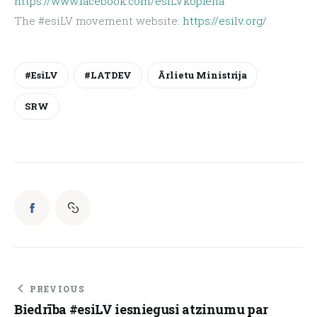
https://www.facebook.com/esiLVkopiena
The #esiLV movement website: 
https://esilv.org/
#esiLV
#LATDEV
Ārlietu Ministrija
SRW
PREVIOUS
Biedrība #esiLV iesniegusi atzinumu par