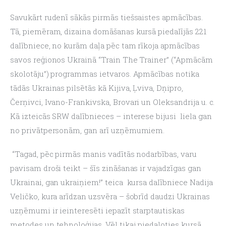
Savukārt rudenī sākās pirmās tiešsaistes apmācības. 
Tā, piemēram, dizaina domāšanas kursā piedalījās 221 
dalībniece, no kurām daļa pēc tam rīkoja apmācības 
savos reģionos Ukrainā “Train The Trainer” (“Apmācām 
skolotāju”) programmas ietvaros. Apmācības notika 
tādās Ukrainas pilsētās kā Kijiva, Ļviva, Dņipro, 
Čerņivci, Ivano-Frankivska, Brovari un Oleksandrija u. c.
Kā izteicās SRW dalībnieces – interese bijusi  liela gan 
no privātpersonām, gan arī uzņēmumiem.
 “Tagad, pēc pirmās manis vadītās nodarbības, varu 
pavisam droši teikt – šīs zināšanas ir vajadzīgas gan 
Ukrainai, gan ukraiņiem!” teica  kursa dalībniece Nadija 
Veličko, kura arīdzan uzsvēra – šobrīd daudzi Ukrainas 
uzņēmumi ir ieinteresēti iepazīt starptautiskas 
metodes un tehnoloģijas. Vēl tikai piedaloties kursā, 