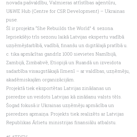
novada pašvaldību, Valmieras attīstības aģentūru, 
U&WE Hub (Centre for CSR Development) – Ukrainas 
puse.
Šī ir projekta “She Rebuilds the World” 4. sezona. 
Iepriekšējo trīs sezonu laikā Latvijas ekspertu vadībā 
uzņēmējdarbībā, vadībā, finanšu un digitālajā pratībā u. 
c. tika apmācītas gandrīz 1000 sievietes Namībijā, 
Zambijā, Zimbabvē, Etiopijā un Ruandā un izveidota 
sadarbība visaugstākajā līmenī – ar valdības, uzņēmēju, 
akadēmiskajām organizācijām.
Projektā tiek eksportētas Latvijas zināšanas un 
pieredze un veidots Latvijas kā zināšanu valsts tēls. 
Šogad fokusā ir Ukrainas uzņēmēju apmācība un 
pieredzes apmaiņa. Projekts tiek realizēts ar Latvijas 
Republikas Ārlietu ministrijas finansiālu atbalstu.
#LATDEV