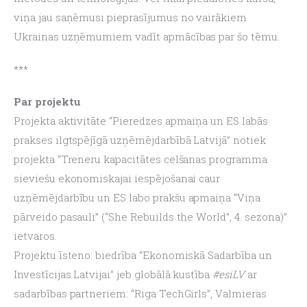
viņa jau saņēmusi pieprasījumus no vairākiem 
Ukrainas uzņēmumiem vadīt apmācības par šo tēmu.
***
Par projektu
Projekta aktivitāte “Pieredzes apmaiņa un ES labās 
prakses ilgtspējīgā uzņēmējdarbībā Latvijā” notiek 
projekta “Treneru kapacitātes celšanas programma 
sieviešu ekonomiskajai iespējošanai caur 
uzņēmējdarbību un ES labo prakšu apmaiņa “Viņa 
pārveido pasauli” (“She Rebuilds the World”, 4. sezona)” 
ietvaros.
Projektu īsteno: biedrība “Ekonomiskā Sadarbība un 
Investīcijas Latvijai” jeb globālā kustība 
#esiLV
 ar 
sadarbības partneriem: “Riga TechGirls”, Valmieras 