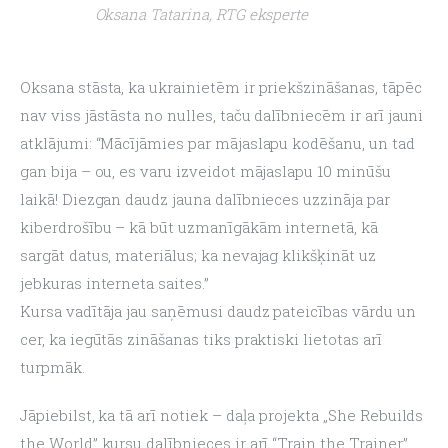
Oksana Tatarina, RTG eksperte
Oksana stāsta, ka ukrainietēm ir priekšzināšanas, tāpēc 
nav viss jāstāsta no nulles, taču dalībniecēm ir arī jauni 
atklājumi: “Mācījāmies par mājaslapu kodēšanu, un tad 
gan bija – ou, es varu izveidot mājaslapu 10 minūšu 
laikā! Diezgan daudz jauna dalībnieces uzzināja par 
kiberdrošību – kā būt uzmanīgākām internetā, kā 
sargāt datus, materiālus; ka nevajag klikšķināt uz 
jebkuras interneta saites.”
Kursa vadītāja jau saņēmusi daudz pateicības vārdu un 
cer, ka iegūtās zināšanas tiks praktiski lietotas arī 
turpmāk.
Jāpiebilst, ka tā arī notiek – daļa projekta „She Rebuilds 
the World” kursu dalībnieces ir arī “Train the Trainer” 