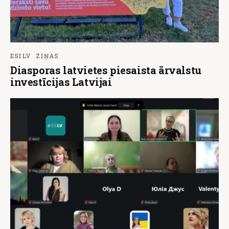
ESILV
ZIŅAS
Diasporas latvietes piesaista ārvalstu
investīcijas Latvijai