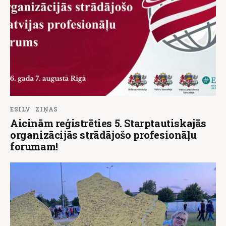
ESILV
ZIŅAS
Aicinām reģistrēties 5. Starptautiskajās
organizācijās strādājošo profesionāļu
forumam!