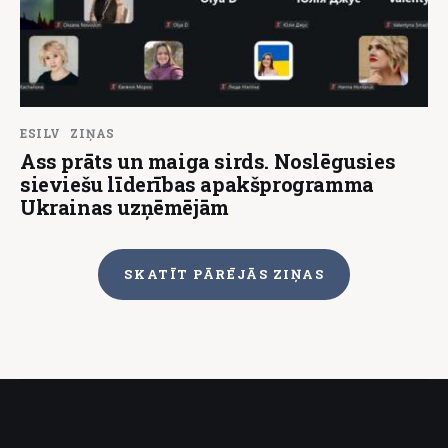
ESILV
ZIŅAS
Ass prāts un maiga sirds. Noslēgusies
sieviešu līderības apakšprogramma
Ukrainas uzņēmējām
SKATĪT PĀRĒJĀS ZIŅAS