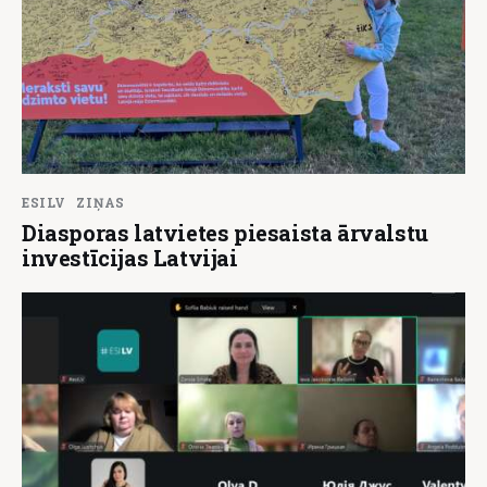
ESILV
ZIŅAS
Diasporas latvietes piesaista ārvalstu
investīcijas Latvijai