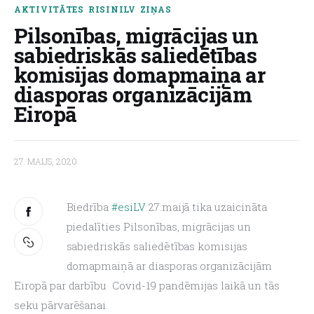
AKTIVITĀTES
RISINILV
ZIŅAS
Pilsonības, migrācijas un
About us
sabiedriskās saliedētības
komisijas domapmaiņa ar
diasporas organizācijām
Eiropā
27. MAIJS, 2020
Biedrība 
#esiLV
 27.maijā tika uzaicināta 
piedalīties Pilsonības, migrācijas un 
sabiedriskās saliedētības komisijas 
domapmaiņā ar diasporas organizācijām 
Eiropā par darbību  Covid-19 pandēmijas laikā un tās 
seku pārvarēšanai.