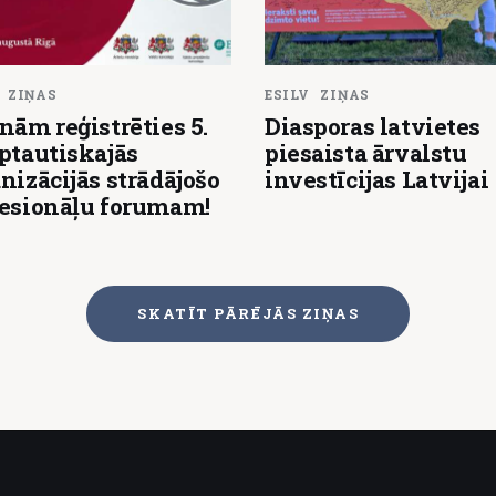
ZIŅAS
ESILV
ZIŅAS
nām reģistrēties 5.
Diasporas latvietes
ptautiskajās
piesaista ārvalstu
nizācijās strādājošo
investīcijas Latvijai
fesionāļu forumam!
SKATĪT PĀRĒJĀS ZIŅAS