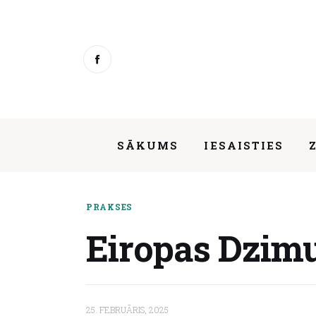
Sākums
Iesaisties
Ziņas
Mentorings
SĀKUMS
IESAISTIES
Aktivitātes
Par mums
Eiropas Dzimumu līdztiesības instit
PRAKSES
Kontakti
Eiropas Dzimu
About us
25. FEBRUĀRIS, 2025