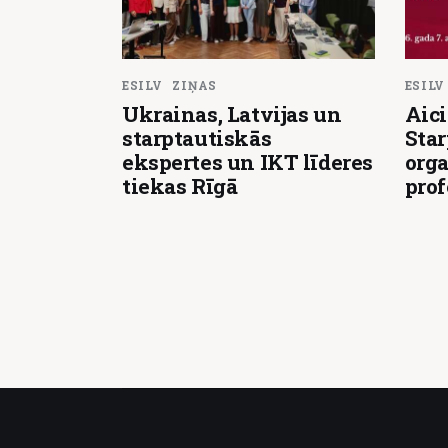
ESILV
ZIŅAS
ESILV
Ukrainas, Latvijas un
Aici
starptautiskās
Star
ekspertes un IKT līderes
orga
tiekas Rīgā
pro