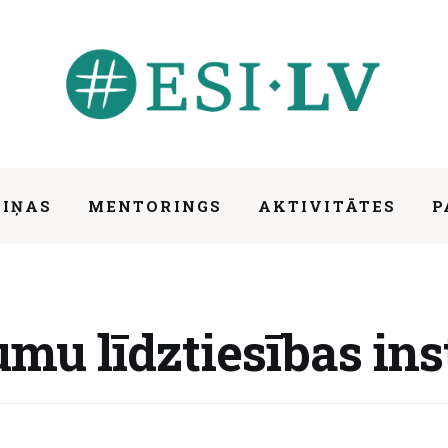
ZIŅAS
MENTORINGS
AKTIVITĀTES
P
ūts
mu līdztiesības ins