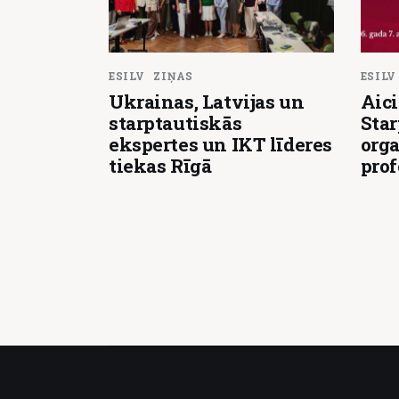
ESILV
ZIŅAS
ESILV
Ukrainas, Latvijas un
Aici
starptautiskās
Star
ekspertes un IKT līderes
orga
tiekas Rīgā
pro