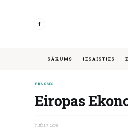
Sākums
Iesaisties
Ziņas
Mentorings
SĀKUMS
IESAISTIES
Aktivitātes
Par mums
Eiropas Ekonomikas un sociālo liet
PRAKSES
Kontakti
Eiropas Ekono
About us
7. JŪLIJS, 2025