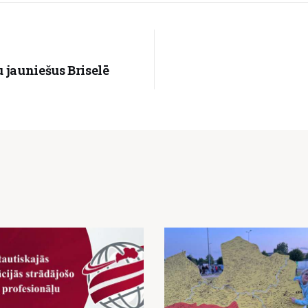
jauniešus Briselē