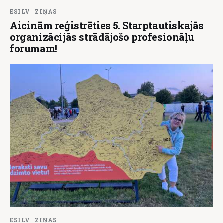
ESILV
ZIŅAS
Aicinām reģistrēties 5. Starptautiskajās
organizācijās strādājošo profesionāļu
forumam!
ESILV
ZIŅAS