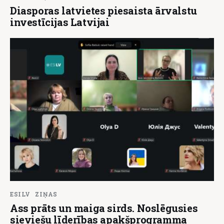
Diasporas latvietes piesaista ārvalstu
investīcijas Latvijai
ESILV
ZIŅAS
Ass prāts un maiga sirds. Noslēgusies
sieviešu līderības apakšprogramma