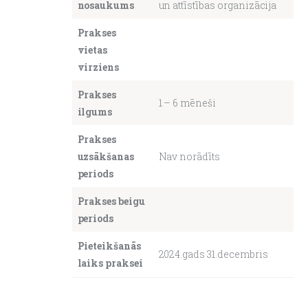
nosaukums
un attīstības organizācija
Prakses
About us
vietas
virziens
Prakses
1 – 6 mēneši
ilgums
Prakses
uzsākšanas
Nav norādīts
periods
Prakses beigu
periods
Pieteikšanās
2024.gads 31.decembris
laiks praksei