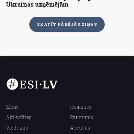
Ukrainas uzņēmējām
SKATĪT PĀRĒJĀS ZIŅAS
Ziņas
Iesaisties
Aktivitātes
Par mums
Viedoklis
About us