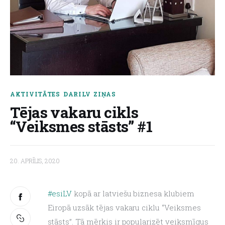
About us
AKTIVITĀTES
DARILV
ZIŅAS
Tējas vakaru cikls
“Veiksmes stāsts” #1
20. APRĪLIS, 2020
#esiLV
 kopā ar latviešu biznesa klubiem 
Eiropā uzsāk tējas vakaru ciklu “Veiksmes 
stāsts”. Tā mērķis ir popularizēt veiksmīgus 