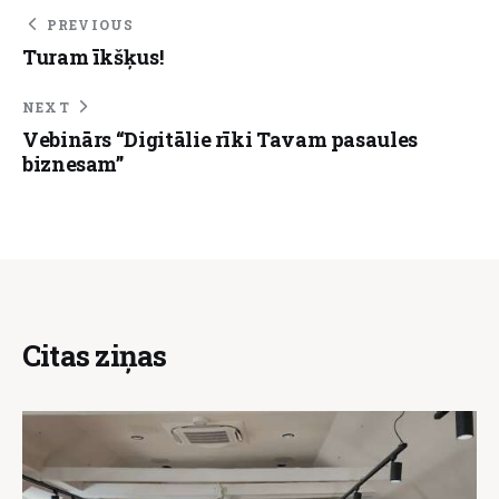
PREVIOUS
Turam īkšķus!
NEXT
Vebinārs “Digitālie rīki Tavam pasaules
biznesam”
Citas ziņas