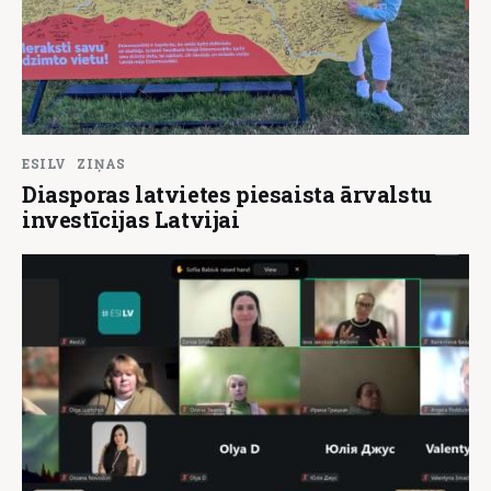
ESILV
ZIŅAS
Diasporas latvietes piesaista ārvalstu
investīcijas Latvijai