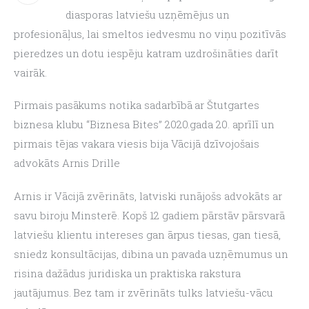
diasporas latviešu uzņēmējus un 
profesionāļus, lai smeltos iedvesmu no viņu pozitīvās 
pieredzes un dotu iespēju katram uzdrošināties darīt 
vairāk.
Pirmais pasākums notika sadarbībā ar Štutgartes 
biznesa klubu “Biznesa Bites” 2020.gada 20. aprīlī un 
pirmais tējas vakara viesis bija Vācijā dzīvojošais 
advokāts Arnis Drille
Arnis ir Vācijā zvērināts, latviski runājošs advokāts ar 
savu biroju Minsterē. Kopš 12 gadiem pārstāv pārsvarā 
latviešu klientu intereses gan ārpus tiesas, gan tiesā, 
sniedz konsultācijas, dibina un pavada uzņēmumus un 
risina dažādus juridiska un praktiska rakstura 
jautājumus. Bez tam ir zvērināts tulks latviešu-vācu 