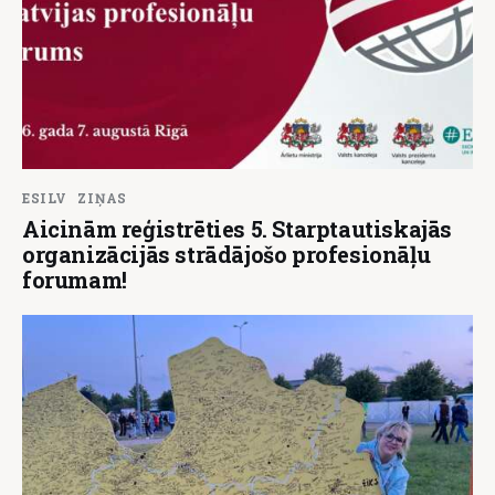
ESILV
ZIŅAS
Aicinām reģistrēties 5. Starptautiskajās
organizācijās strādājošo profesionāļu
forumam!