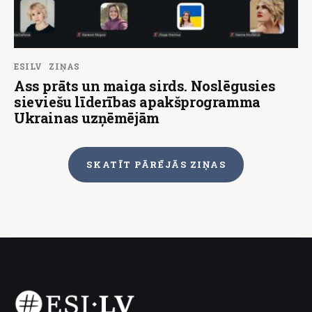
ESILV
ZIŅAS
Ass prāts un maiga sirds. Noslēgusies
sieviešu līderības apakšprogramma
Ukrainas uzņēmējām
SKATĪT PĀRĒJĀS ZIŅAS