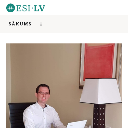
SĀKUMS
Tējas vakaru cikls “Veiksmes stāsts” #1
Sākums
SHARE POST
Iesaisties
Ziņas
Mentorings
Aktivitātes
Par mums
Kontakti