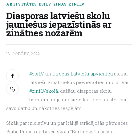
AKTIVITĀTES
ESILV
ZIŅAS
ZINILV
Diasporas latviešu skolu
About us
jauniešus iepazīstinās ar
zinātnes nozarēm
13. JANVĀRIS, 2022
#esiLV
 un
 Eiropas Latviešu apvienība
 aicina 
latviešu zinātniekus pievienoties iniciatīvai
#ziniLVskolā
, dažādu diasporas skolu 
bērniem un jauniešiem klātienē stāstot par 
savu darbu un nākotnes iespējām.
Sīkāk par iniciatīvu un par Itālijā strādājošās pētnieces 
Baiba Prūses darbnīcu skolā “Burtnieks” lasi šeit: 