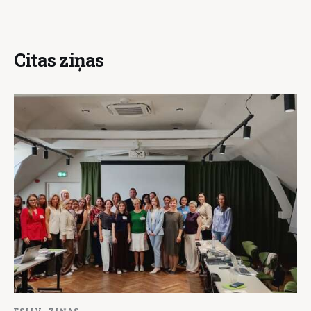
Citas ziņas
ESILV
ZIŅAS