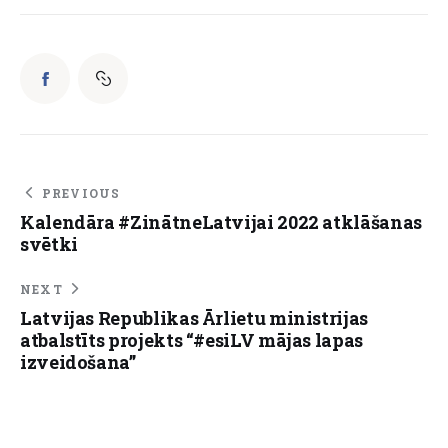
PREVIOUS
Kalendāra #ZinātneLatvijai 2022 atklāšanas
svētki
NEXT
Latvijas Republikas Ārlietu ministrijas
atbalstīts projekts “#esiLV mājas lapas
izveidošana”