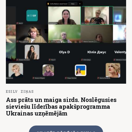
ESILV
ZIŅAS
Ass prāts un maiga sirds. Noslēgusies
sieviešu līderības apakšprogramma
Ukrainas uzņēmējām