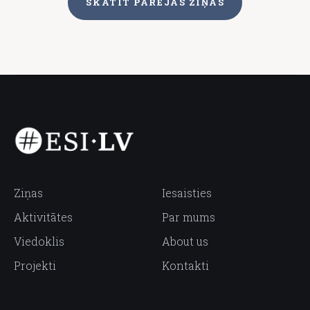
SKATĪT PĀRĒJĀS ZIŅAS
Ziņas
Iesaisties
Aktivitātes
Par mums
Viedoklis
About us
Projekti
Kontakti