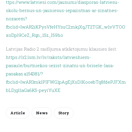
ttps://www.latviesi.com/jaunumi/diasporas-latviesu-
skolu-bernus-un-jauniesus-iepazistnas-ar-zinatnes-
nozarem?
fbclid=IwAR2iKPysVfeHYsuC2mkjXqJT2TGK_w1vVTOO
xoDpl9CeZ_Rqn_15z_I59ho
Latvijas Radio 2 raidījuma atkārtojumu klausies šeit: 
https://lr2.lsm.lv/lv/raksts/latvieshiem-
pasaule/burtniekos-iezist-zinatni-un-brisele-lasa-
pasakas.a154381/?
fbclid=IwAR3mklPIFWG1pAgEjXsDlKooebTq8fdePJFXm
bLDjgl1aGa6K5-peyiYuXE
Article
News
Story