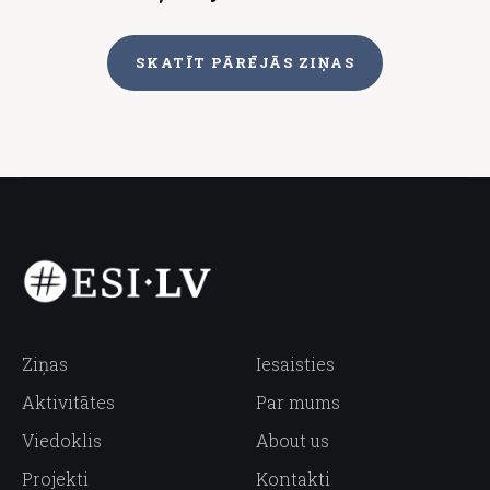
SKATĪT PĀRĒJĀS ZIŅAS
Ziņas
Iesaisties
Aktivitātes
Par mums
Viedoklis
About us
Projekti
Kontakti