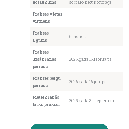
nosaukums
sociālo lietu komiteja
About us
Prakses vietas
virziens
Prakses
5 mēneši
ilgums
Prakses
uzsākšanas
2026.gada 16.februāris
periods
Prakses beigu
2026.gada 16.jūnijs
periods
Pieteikšanās
2025.gada 30.septembris
laiks praksei