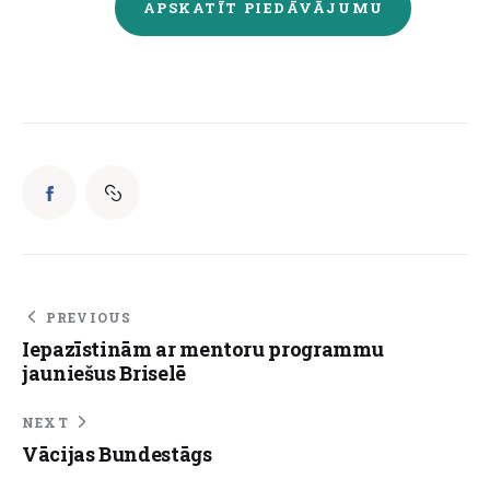
APSKATĪT PIEDĀVĀJUMU
PREVIOUS
Iepazīstinām ar mentoru programmu
jauniešus Briselē
NEXT
Vācijas Bundestāgs