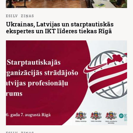
ESILV
ZIŅAS
Ukrainas, Latvijas un starptautiskās
ekspertes un IKT līderes tiekas Rīgā
ESILV
ZIŅAS