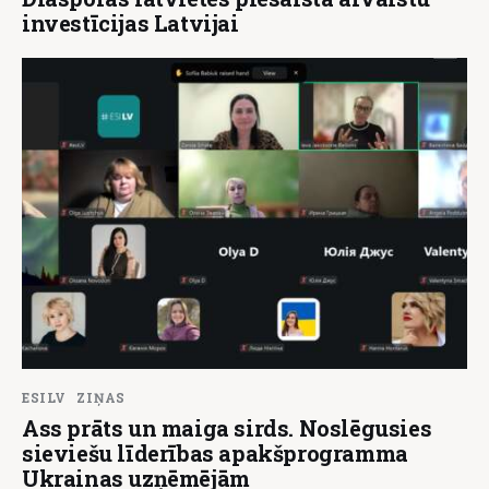
investīcijas Latvijai
ESILV
ZIŅAS
Ass prāts un maiga sirds. Noslēgusies
sieviešu līderības apakšprogramma
Ukrainas uzņēmējām