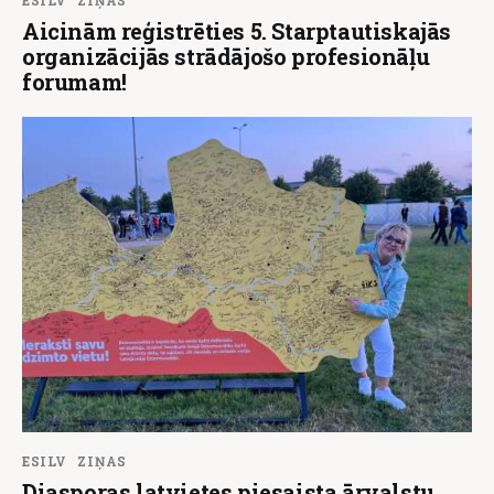
Aicinām reģistrēties 5. Starptautiskajās
organizācijās strādājošo profesionāļu
forumam!
ESILV
ZIŅAS
Diasporas latvietes piesaista ārvalstu