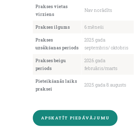
Prakses vietas
Nav norādīts
virziens
About us
Prakses ilgums
6 mēneši
Prakses
2025.gada
uzsākšanas periods
septembris/ oktobris
Prakses beigu
2026.gada
periods
februāris/marts
Pieteikšanās laiks
2025.gada 8.augusts
praksei
APSKATĪT PIEDĀVĀJUMU