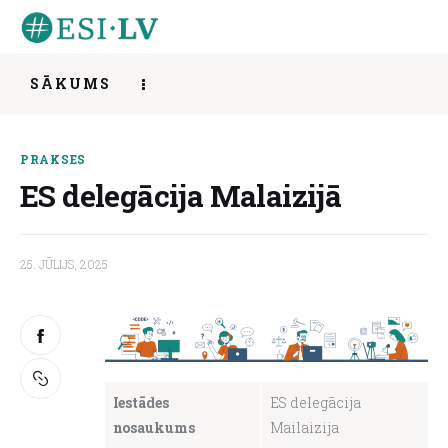
SĀKUMS
ES delegācija Malaizijā
Sākums
PRAKSES
SHARE POST
ES delegācija Malaizijā
Iesaisties
Ziņas
25. JŪLIJS, 2025
Mentorings
Aktivitātes
Par mums
Iestādes
ES delegācija
nosaukums
Mailaizija
Kontakti