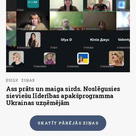
ESILV
ZIŅAS
Ass prāts un maiga sirds. Noslēgusies
sieviešu līderības apakšprogramma
Ukrainas uzņēmējām
SKATĪT PĀRĒJĀS ZIŅAS