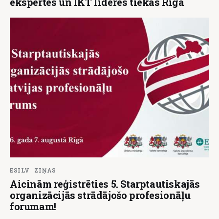
ekspertes un IKT līderes tiekas Rīgā
ESILV
ZIŅAS
Aicinām reģistrēties 5. Starptautiskajās
organizācijās strādājošo profesionāļu
forumam!