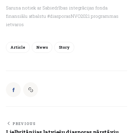
Saruna notiek ar Sabiedrības integrācijas fonda 
finansiālu atbalstu #diasporasNVO2021 programmas 
ietvaros
Article
News
Story
PREVIOUS
Lielbritānijas latviešu diasporas pārstāvju