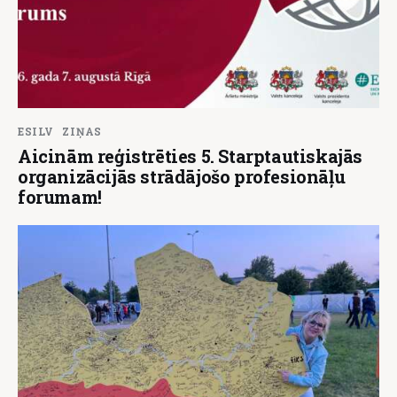
ESILV
ZIŅAS
Aicinām reģistrēties 5. Starptautiskajās
organizācijās strādājošo profesionāļu
forumam!