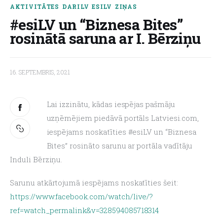
AKTIVITĀTES
DARILV
ESILV
ZIŅAS
#esiLV un “Biznesa Bites”
About us
rosinātā saruna ar I. Bērziņu
16. SEPTEMBRIS, 2021
Lai izzinātu, kādas iespējas pašmāju 
uzņēmējiem piedāvā portāls Latviesi.com, 
iespējams noskatīties #esiLV un “Biznesa 
Bites” rosināto sarunu ar portāla vadītāju 
Induli Bērziņu.
Sarunu atkārtojumā iespējams noskatīties šeit: 
https://www.facebook.com/watch/live/?
ref=watch_permalink&v=328594085718314