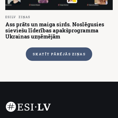
ESILV
ZIŅAS
Ass prāts un maiga sirds. Noslēgusies
sieviešu līderības apakšprogramma
Ukrainas uzņēmējām
SKATĪT PĀRĒJĀS ZIŅAS