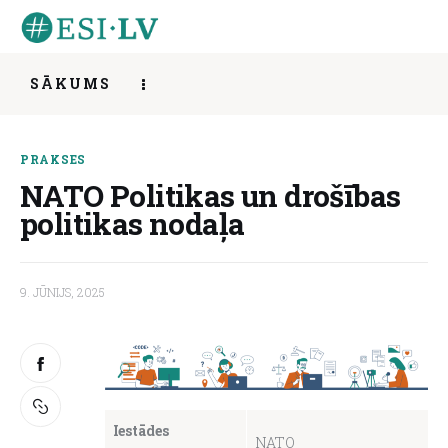
SĀKUMS
NATO Politikas un drošības politikas
Sākums
nodaļa
PRAKSES
SHARE POST
NATO Politikas un drošības
Iesaisties
politikas nodaļa
Ziņas
9. JŪNIJS, 2025
Mentorings
Aktivitātes
Par mums
Iestādes
NATO
Kontakti