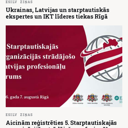
ESILV
ZIŅAS
Ukrainas, Latvijas un starptautiskās
ekspertes un IKT līderes tiekas Rīgā
ESILV
ZIŅAS
Aicinām reģistrēties 5. Starptautiskajās