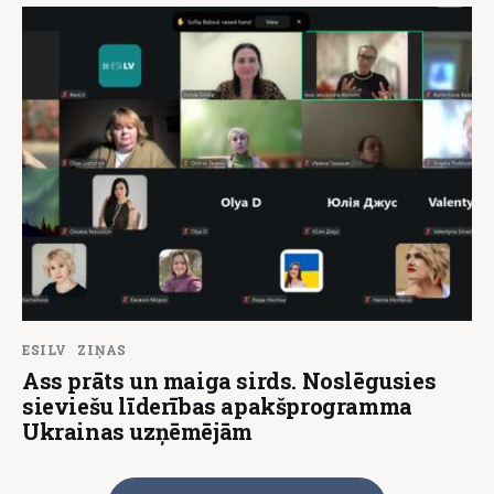
ESILV
ZIŅAS
Ass prāts un maiga sirds. Noslēgusies
sieviešu līderības apakšprogramma
Ukrainas uzņēmējām