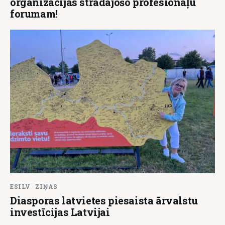
organizācijās strādājošo profesionāļu
forumam!
ESILV
ZIŅAS
Diasporas latvietes piesaista ārvalstu
investīcijas Latvijai