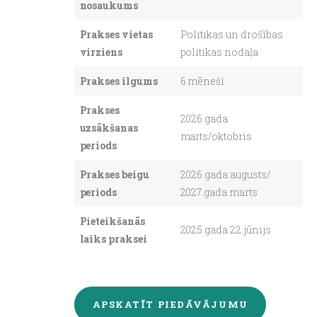
nosaukums
About us
Prakses vietas
Politikas un drošības
virziens
politikas nodaļa
Prakses ilgums
6 mēneši
Prakses
2026.gada
uzsākšanas
marts/oktobris
periods
Prakses beigu
2026.gada augusts/
periods
2027.gada marts
Pieteikšanās
2025.gada 22.jūnijs
laiks praksei
APSKATĪT PIEDĀVĀJUMU