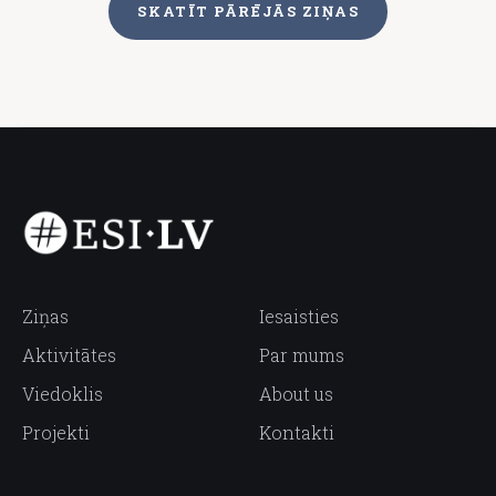
SKATĪT PĀRĒJĀS ZIŅAS
Ziņas
Iesaisties
Aktivitātes
Par mums
Viedoklis
About us
Projekti
Kontakti