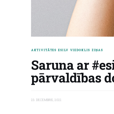
AKTIVITĀTES
ESILV
VIEDOKLIS
ZIŅAS
Saruna ar #es
pārvaldības d
23. DECEMBRIS, 2021