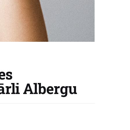
es
rli Albergu