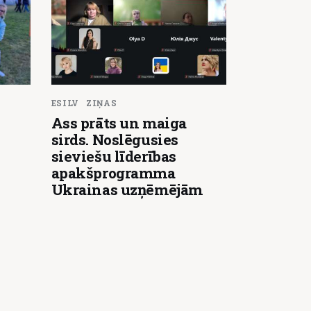
ESILV
ZIŅAS
Ass prāts un maiga
sirds. Noslēgusies
sieviešu līderības
apakšprogramma
Ukrainas uzņēmējām