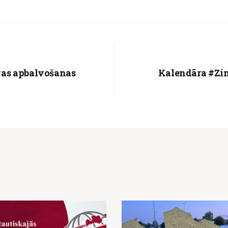
vas apbalvošanas
Kalendāra #Zin