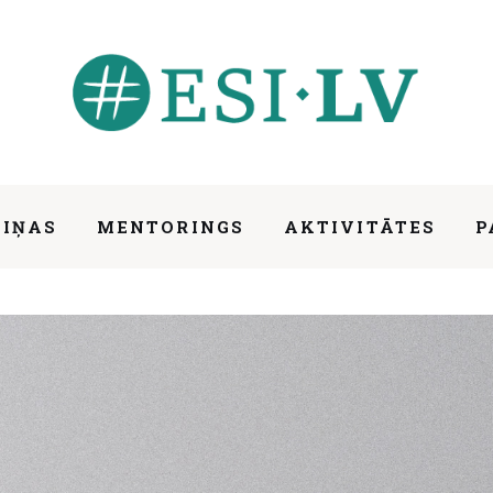
ZIŅAS
MENTORINGS
AKTIVITĀTES
P
pārvaldības domnīcas vadītāju Kārli Albergu