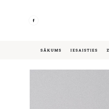
Sākums
Iesaisties
Ziņas
Mentorings
SĀKUMS
IESAISTIES
Aktivitātes
Par mums
Saruna ar #esiLV veselības aprūpes 
Kontakti
About us