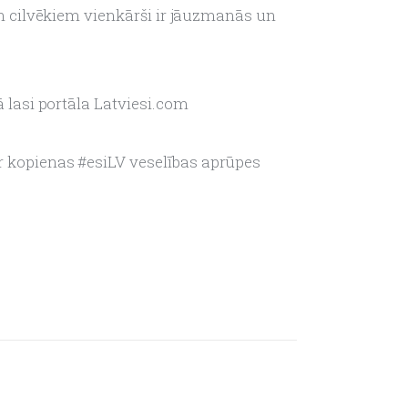
n cilvēkiem vienkārši ir jāuzmanās un 
lasi portāla Latviesi.com 
r kopienas #esiLV veselības aprūpes 