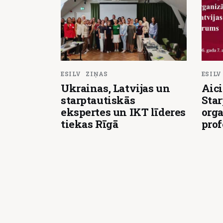
ESILV
ZIŅAS
ESILV
Ukrainas, Latvijas un
Aici
starptautiskās
Star
ekspertes un IKT līderes
orga
tiekas Rīgā
pro