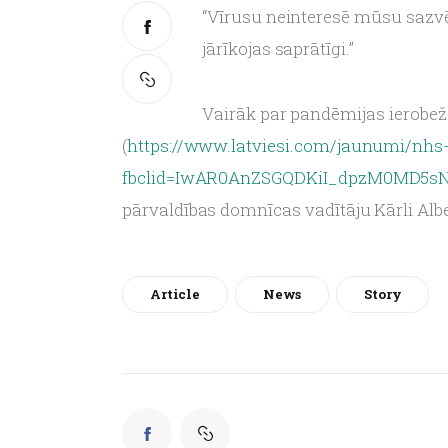
“Vīrusu neinteresē mūsu sazvē
jārīkojas saprātīgi.”
Vairāk par pandēmijas ierobež
(
https://www.latviesi.com/jaunumi/nhs-li
fbclid=IwAR0AnZSGQDKiI_dpzM0MD5s
pārvaldības domnīcas vadītāju Kārli Alb
Article
News
Story