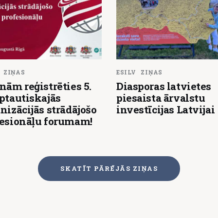
ZIŅAS
ESILV
ZIŅAS
nām reģistrēties 5.
Diasporas latvietes
ptautiskajās
piesaista ārvalstu
nizācijās strādājošo
investīcijas Latvijai
fesionāļu forumam!
SKATĪT PĀRĒJĀS ZIŅAS