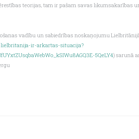
restības teorijas, tam ir pašam savas likumsakarības u
ošanas vadību un sabiedrības noskaņojumu Lielbritānijā 
elbritanija-ir-arkartas-situacija?
NfUYxtZUsqbaWebWo_kSIWu8AGQ3E-5QeLY4
) sarunā a
ergu 