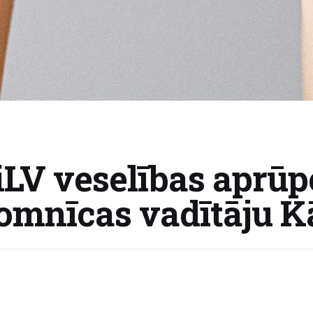
iLV veselības aprūp
omnīcas vadītāju Kā