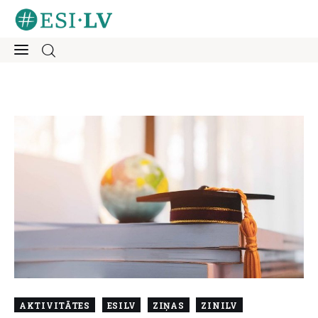
Sākums
Iesaisties
Ziņas
Mentorings
Aktivitātes
Par mums
AKTIVITĀTES
ESILV
ZIŅAS
ZINILV
Kontakti