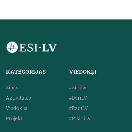
KATEGORIJAS
VIEDOKĻI
Ziņas
#ZiniLV
Aktivitātes
#DariLV
Viedoklis
#RadiLV
Projekti
#RisiniLV