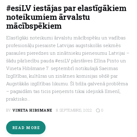
#esiLV iestājas par elastīgākiem
noteikumiem ārvalstu
About us
mācībspēkiem
Elastīgāki noteikumi ārvalstu mācībspēku un vadības
profesionāļu piesaiste Latvijas augstskolās sekmēs
pasaules pieredzes un zinātnieku pienesumu Latvijai –
šādu pārliecību pauda #esiLV pārstāves Elīna Pinto un
Vineta Hibšmane 7. septembrī notikušajā Saeimas
Izglītības, kultūras un zinātnes komisijas sēdē par
Augstākās izglītības likumu. Šī brīža galvenā problēma
– pagaidām tas ticis pieņemts tikai idejiskā līmenī,
praktisko…
0
BY
VINETA HIBSMANE
8. SEPTEMBRIS, 2022
READ MORE