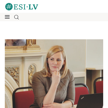
Sākums
Iesaisties
Ziņas
Mentorings
Aktivitātes
Par mums
Kontakti