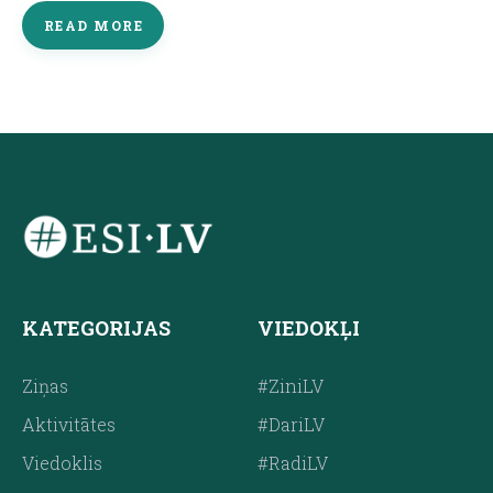
READ MORE
KATEGORIJAS
VIEDOKĻI
Ziņas
#ZiniLV
Aktivitātes
#DariLV
Viedoklis
#RadiLV