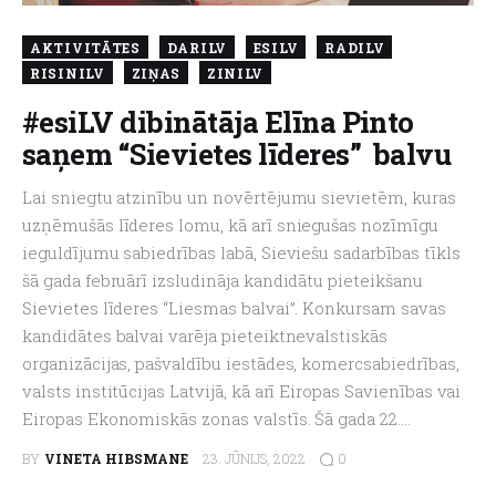
AKTIVITĀTES
DARILV
ESILV
RADILV
About us
RISINILV
ZIŅAS
ZINILV
#esiLV dibinātāja Elīna Pinto
saņem “Sievietes līderes” balvu
Lai sniegtu atzinību un novērtējumu sievietēm, kuras
uzņēmušās līderes lomu, kā arī sniegušas nozīmīgu
ieguldījumu sabiedrības labā, Sieviešu sadarbības tīkls
šā gada februārī izsludināja kandidātu pieteikšanu
Sievietes līderes “Liesmas balvai”. Konkursam savas
kandidātes balvai varēja pieteiktnevalstiskās
organizācijas, pašvaldību iestādes, komercsabiedrības,
valsts institūcijas Latvijā, kā arī Eiropas Savienības vai
Eiropas Ekonomiskās zonas valstīs. Šā gada 22.…
0
BY
VINETA HIBSMANE
23. JŪNIJS, 2022