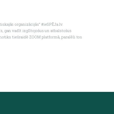
skajās organizācijās” #ieSPĒJa.lv.
 gan vadīt izglītojošus un atbalstošus
notiks tiešraidē ZOOM platformā, paralēli tos