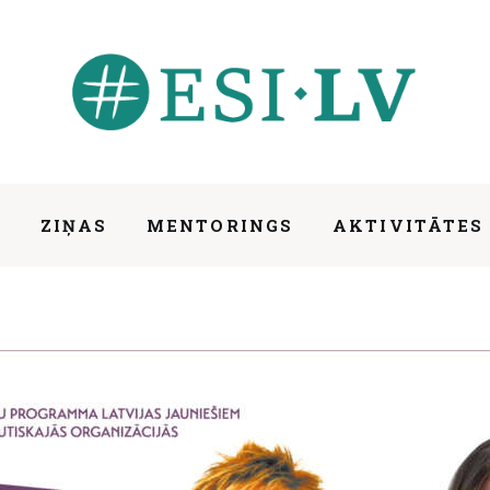
S
ZIŅAS
MENTORINGS
AKTIVITĀTES
IESAISTIES
ZIŅAS
MENTORINGS
AKTIV