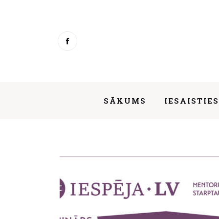
Sākums
Iesaisties
Ziņas
Mentorings
SĀKUMS
IESAISTIE
Aktivitātes
Par mums
SĀKUMS
Kontakti
About us