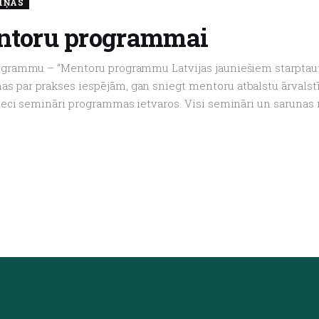
IŅAS
entoru programmai
rogrammu – “Mentoru programmu Latvijas jauniešiem starptauti
 par prakses iespējām, gan sniegt mentoru atbalstu ārvalstīs,
pieci semināri programmas ietvaros. Visi semināri un sarunas 