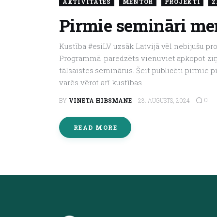
AKTIVITĀTES
MENTOR
PROJEKTI
Z
Pirmie semināri m
Kustība #esiLV uzsāk Latvijā vēl nebijušu p
Programmā paredzēts vienuviet apkopot ziņas
tālsaistes seminārus. Šeit publicēti pirmie 
varēs vērot arī kustības…
0
BY
VINETA HIBSMANE
23. AUGUSTS, 2024
READ MORE