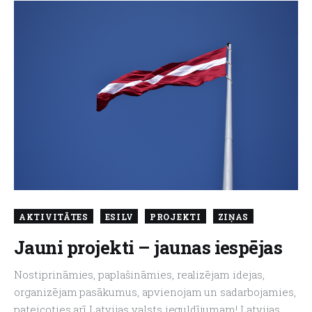
AKTIVITĀTES
ESILV
PROJEKTI
ZIŅAS
Jauni projekti – jaunas iespējas
Nostiprināmies, paplašināmies, realizējam idejas,
organizējam pasākumus, apvienojam un sadarbojamies,
pateicoties arī Latvijas valsts ieguldījumam! Latvijas