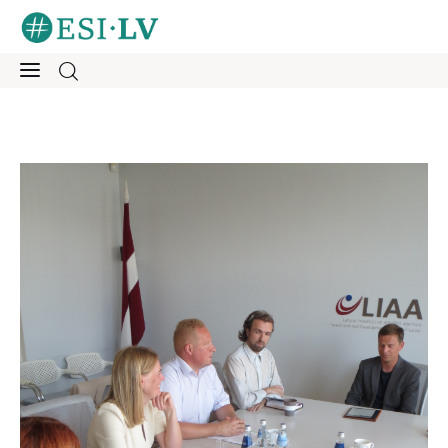
Sākums
Iesaisties
Ziņas
Mentorings
Aktivitātes
Par mums
Kontakti