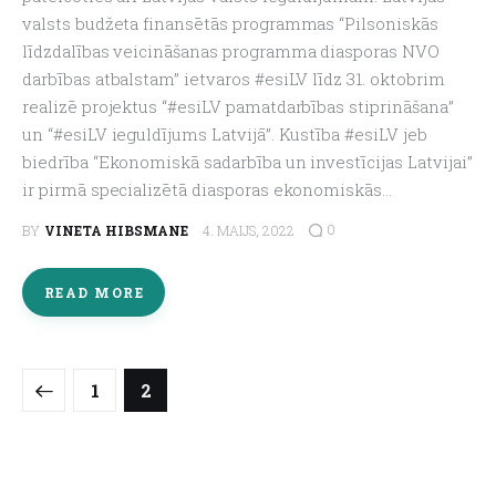
valsts budžeta finansētās programmas “Pilsoniskās
līdzdalības veicināšanas programma diasporas NVO
darbības atbalstam” ietvaros #esiLV līdz 31. oktobrim
realizē projektus “#esiLV pamatdarbības stiprināšana”
un “#esiLV ieguldījums Latvijā”. Kustība #esiLV jeb
biedrība “Ekonomiskā sadarbība un investīcijas Latvijai”
ir pirmā specializētā diasporas ekonomiskās…
0
BY
VINETA HIBSMANE
4. MAIJS, 2022
READ MORE
1
2