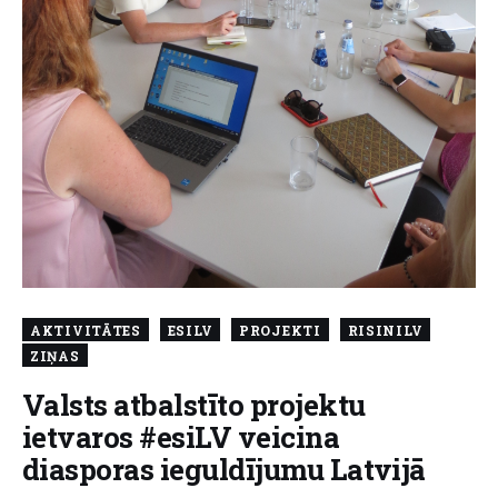
About us
AKTIVITĀTES
ESILV
PROJEKTI
RISINILV
ZIŅAS
Valsts atbalstīto projektu
ietvaros #esiLV veicina
diasporas ieguldījumu Latvijā