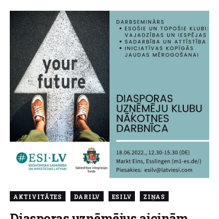
AKTIVITĀTES
DARILV
ESILV
ZIŅAS
Diasporas uzņēmējus aicinām