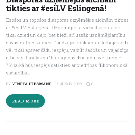
tikties ar #esiLV Eslingenā!
Esošos un topošos diasporas uzņēmējus aicinām tikties
ar #esiLV Eslingenā! Uzņēmīgie latvieši diasporā ne
tikai dzied un dejo, bet bieži arī uzsāk uzņēmējdarbību
savās mītnes zemēs. Daudzi jau veiksmīgi darbojas, citi
vēl tikai apsver šādu iespēju, varbūt šaubās un vajadzīgs
atbalsts. Pasākuma “Eslingenas dziesmu svētkiem –
75” laikā būs iespēja satikties ar biedrības “Ekonomiskā
sadarbība…
0
BY
VINETA HIBSMANE
15. JŪNIJS, 2022
READ MORE