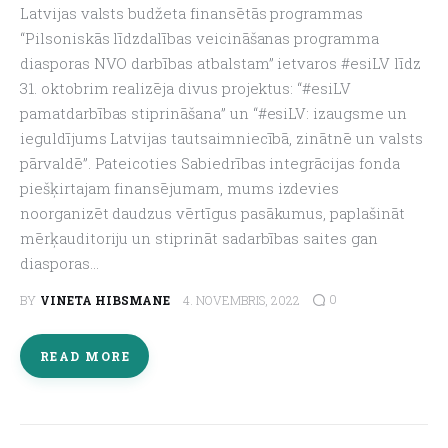
Latvijas valsts budžeta finansētās programmas
“Pilsoniskās līdzdalības veicināšanas programma
diasporas NVO darbības atbalstam” ietvaros #esiLV līdz
31. oktobrim realizēja divus projektus: “#esiLV
pamatdarbības stiprināšana” un “#esiLV: izaugsme un
ieguldījums Latvijas tautsaimniecībā, zinātnē un valsts
pārvaldē”. Pateicoties Sabiedrības integrācijas fonda
piešķirtajam finansējumam, mums izdevies
noorganizēt daudzus vērtīgus pasākumus, paplašināt
mērķauditoriju un stiprināt sadarbības saites gan
diasporas…
0
BY
VINETA HIBSMANE
4. NOVEMBRIS, 2022
READ MORE