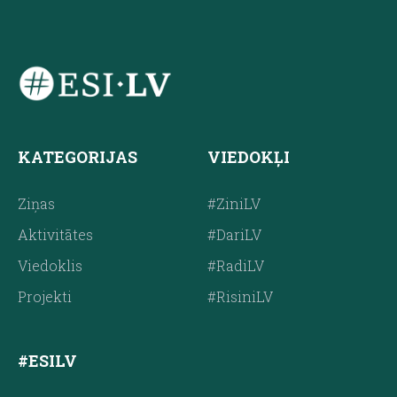
KATEGORIJAS
VIEDOKĻI
Ziņas
#ZiniLV
Aktivitātes
#DariLV
Viedoklis
#RadiLV
Projekti
#RisiniLV
#ESILV