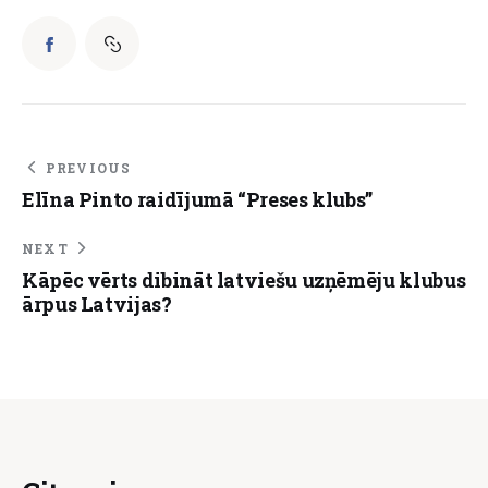
PREVIOUS
Elīna Pinto raidījumā “Preses klubs”
NEXT
Kāpēc vērts dibināt latviešu uzņēmēju klubus
ārpus Latvijas?