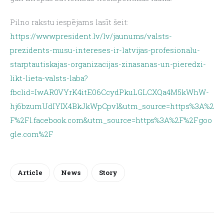
Pilno rakstu iespējams lasīt šeit: 
https://www.president.lv/lv/jaunums/valsts-
prezidents-musu-intereses-ir-latvijas-profesionalu-
starptautiskajas-organizacijas-zinasanas-un-pieredzi-
likt-lieta-valsts-laba?
fbclid=IwAR0VYrK4itE06CcydPkuLGLCXQa4M5kWhW-
hj6bzumUdIYIX4BkJkWpCpvI&utm_source=https%3A%2
F%2Fl.facebook.com&utm_source=https%3A%2F%2Fgoo
gle.com%2F
Article
News
Story