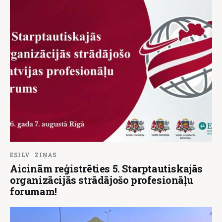
ESILV
ZIŅAS
Aicinām reģistrēties 5. Starptautiskajās
organizācijās strādājošo profesionāļu
forumam!