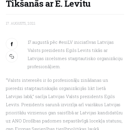
Tikšanās ar E. Levitu
About us
17. AUGUSTS, 2021
17.augustā pēc #esiLV iniciatīvas Latvijas 
Valsts prezidents Egils Levits tikās ar 
Latvijas izcelsmes starptautisko organizāciju 
profesionāļiem.
“Valsts interesēs ir šo profesionāļu zināšanas un 
pieredzi starptautiskajās organizācijās likt lietā 
Latvijas labā,” sacīja Latvijas Valsts prezidents Egils 
Levits. Prezidents sarunā izvirzīja arī vairākus Latvijas 
prioritāšu virzienus gan saistībā ar Latvijas kandidatūru 
uz ANO Drošības padomes nepastāvīgā locekļa statusu, 
gan Eiropas Savienības tiesībpolitikas laukā.