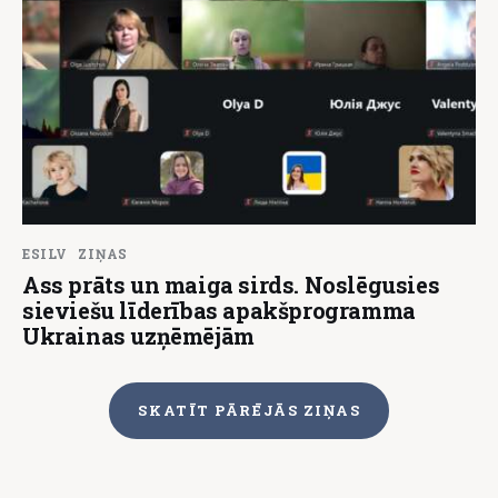
ESILV
ZIŅAS
Ass prāts un maiga sirds. Noslēgusies
sieviešu līderības apakšprogramma
Ukrainas uzņēmējām
SKATĪT PĀRĒJĀS ZIŅAS