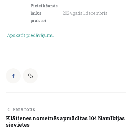
Pieteikšanās
laiks
2024.gads 1.decembris
praksei
Apskatīt piedāvājumu
PREVIOUS
Klātienes nometnēs apmācītas 104 Namībijas
sievietes