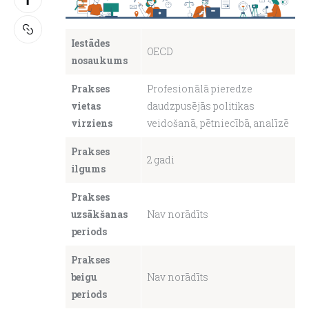
About us
Iestādes
OECD
nosaukums
Prakses
Profesionālā pieredze
vietas
daudzpusējās politikas
virziens
veidošanā, pētniecībā, analīzē
Prakses
2 gadi
ilgums
Prakses
uzsākšanas
Nav norādīts
periods
Prakses
beigu
Nav norādīts
periods