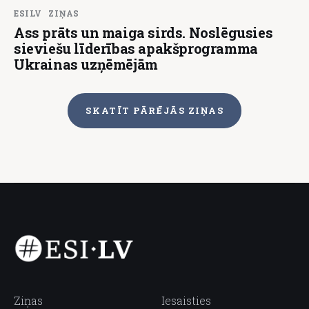
ESILV
ZIŅAS
Ass prāts un maiga sirds. Noslēgusies
sieviešu līderības apakšprogramma
Ukrainas uzņēmējām
SKATĪT PĀRĒJĀS ZIŅAS
Ziņas
Iesaisties