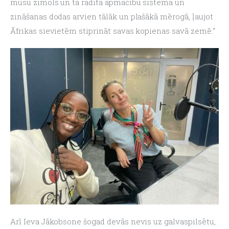
mūsu zīmols un tā radītā apmācību sistēma un 
zināšanas dodas arvien tālāk un plašākā mērogā, ļaujot 
Āfrikas sievietēm stiprināt savas kopienas savā zemē.“
Arī Ieva Jākobsone šogad devās nevis uz galvaspilsētu, 