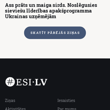
Ass prāts un maiga sirds. Noslēgusies
sieviešu līderības apakšprogramma
Ukrainas uzņēmējām
SKATĪT PĀRĒJĀS ZIŅAS
Ziņas
Iesaisties
Aktivitātes
Par mums