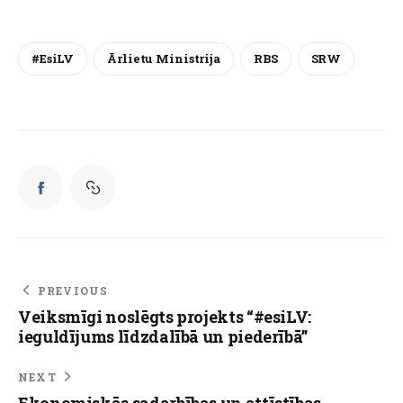
#esiLV
Ārlietu Ministrija
RBS
SRW
PREVIOUS
Veiksmīgi noslēgts projekts “#esiLV:
ieguldījums līdzdalībā un piederībā”
NEXT
Ekonomiskās sadarbības un attīstības