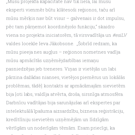
„Mūsu projekta kapacitāte nav tik liela, lai mūsu 
eksperti vienmēr būtu klātesoši reģionos, taču arī 
mūsu mērķis nav būt visur – galvenais ir dot impulsu, 
pēc tam pārņemot koordinējošo funkciju,“ skaidro 
viena no projekta iniciatorēm, tā virsvadītāja un 
#esiLV
valdes locekle Ieva Jākobsone.  „Šobrīd redzam, ka 
mūsu pieeja nes augļus – reģionos nometnes vadīja 
mūsu apmācītās uzņēmējdarbības iemaņu 
pasniedzējas jeb treneres. Viņas ir vietējās un labi 
pārzina dažādas nianses, vietējos piemērus un lokālās 
problēmas, tādēļ kontakts ar apmācāmajām sievietēm 
bija ļoti labs, valdīja atvērta, droša, sirsnīga atmosfēra. 
Darbnīcu vadītājas bija sarunājušas arī ekspertes par 
intelektuālā īpašuma aizsardzību, biznesa reģistrāciju, 
kredītlīniju sievietēm uzņēmējām un līdzīgām 
vērtīgām un noderīgām tēmām. Esam priecīgi, ka 