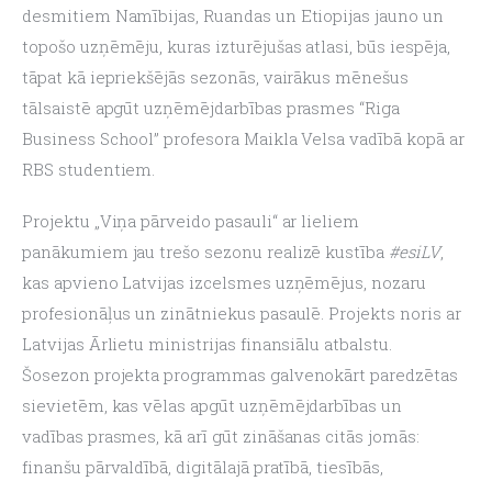
desmitiem Namībijas, Ruandas un Etiopijas jauno un 
topošo uzņēmēju, kuras izturējušas atlasi, būs iespēja, 
tāpat kā iepriekšējās sezonās, vairākus mēnešus 
tālsaistē apgūt uzņēmējdarbības prasmes “Riga 
Business School” profesora Maikla Velsa vadībā kopā ar 
RBS studentiem.
Projektu „Viņa pārveido pasauli“ ar lieliem 
panākumiem jau trešo sezonu realizē kustība 
#esiLV
, 
kas apvieno Latvijas izcelsmes uzņēmējus, nozaru 
profesionāļus un zinātniekus pasaulē. Projekts noris ar 
Latvijas Ārlietu ministrijas finansiālu atbalstu.
Šosezon projekta programmas galvenokārt paredzētas 
sievietēm, kas vēlas apgūt uzņēmējdarbības un 
vadības prasmes, kā arī gūt zināšanas citās jomās: 
finanšu pārvaldībā, digitālajā pratībā, tiesībās, 