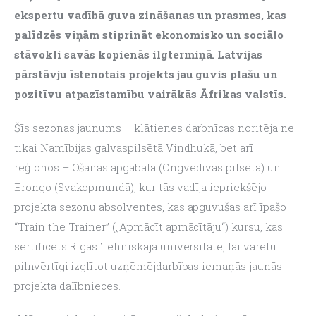
ekspertu vadībā guva zināšanas un prasmes, kas 
palīdzēs viņām stiprināt ekonomisko un sociālo 
stāvokli savās kopienās ilgtermiņā. Latvijas 
pārstāvju īstenotais projekts jau guvis plašu un 
pozitīvu atpazīstamību vairākās Āfrikas valstīs.
Šīs sezonas jaunums – klātienes darbnīcas noritēja ne 
tikai Namībijas galvaspilsētā Vindhukā, bet arī 
reģionos – Ošanas apgabalā (Ongvedivas pilsētā) un 
Erongo (Svakopmundā), kur tās vadīja iepriekšējo 
projekta sezonu absolventes, kas apguvušas arī īpašo 
“Train the Trainer” („Apmācīt apmācītāju“) kursu, kas 
sertificēts Rīgas Tehniskajā universitāte, lai varētu 
pilnvērtīgi izglītot uzņēmējdarbības iemaņās jaunās 
projekta dalībnieces.