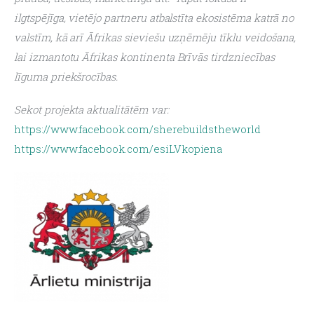
ilgtspējīga, vietējo partneru atbalstīta ekosistēma katrā no 
valstīm, kā arī Āfrikas sieviešu uzņēmēju tīklu veidošana, 
lai izmantotu Āfrikas kontinenta Brīvās tirdzniecības 
līguma priekšrocības.
Sekot projekta aktualitātēm var:
https://www.facebook.com/sherebuildstheworld
https://www.facebook.com/esiLVkopiena