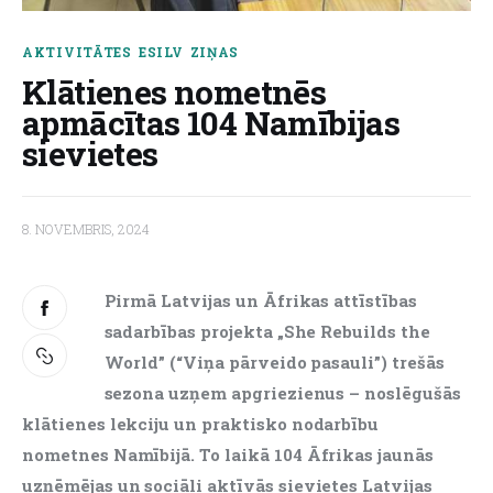
About us
AKTIVITĀTES
ESILV
ZIŅAS
Klātienes nometnēs
apmācītas 104 Namībijas
sievietes
8. NOVEMBRIS, 2024
Pirmā Latvijas un Āfrikas attīstības 
sadarbības projekta „She Rebuilds the 
World” (“Viņa pārveido pasauli”) trešās 
sezona uzņem apgriezienus – noslēgušās 
klātienes lekciju un praktisko nodarbību 
nometnes Namībijā. To laikā 104 Āfrikas jaunās 
uzņēmējas un sociāli aktīvās sievietes Latvijas 