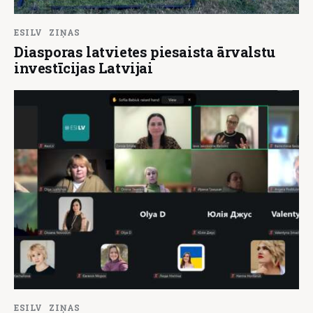
ESILV
ZIŅAS
Diasporas latvietes piesaista ārvalstu
investīcijas Latvijai
ESILV
ZIŅAS