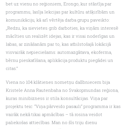
bet uz vienu no reģioniem, Erongo, kur stāstīja par 
programmu, lasīja lekcijas par kultūru atšķirībām un 
komunikāciju, kā arī vērtēja darba grupu paveikto: 
„Redzu, ka sievietes grib darboties, ka viņām interesē 
mācīties un realizēt idejas, kas ir visai noderīgas un 
labas, ar zināšanām par to, kas atbilstošajā lokācijā 
visvairāk nepieciešams: automazgātava, ekoferma, 
bērnu pieskatīšana, aplikācija produktu piegādei un 
citas.”
Viena no 104 klātienes nometņu dalībniecem bija 
Kristele Anna Rautenbaha no Svakopmundas reģiona, 
kuras minibizness ir stila konsultācijas. Viņa par 
projektu teic: “Viņa pārveido pasauli“ programma ir kas 
vairāk nekā tikai apmācības – tā rosina veidot 
paliekošas attiecības. Man no šīs triju dienu 