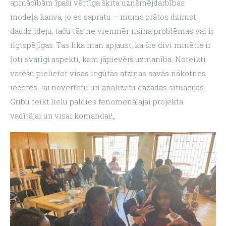
apmācībām īpaši vērtīga šķita uzņēmējdarbības 
modeļa kanva, jo es sapratu – mums prātos dzimst 
daudz ideju, taču tās ne vienmēr risina problēmas vai ir 
ilgtspējīgas. Tas lika man apjaust, ka šie divi minētie ir 
ļoti svarīgi aspekti, kam jāpievērš uzmanība. Noteikti 
varēšu pielietot visas iegūtās atziņas savās nākotnes 
iecerēs, lai novērtētu un analizētu dažādas situācijas. 
Gribu teikt lielu paldies fenomenālajai projekta 
vadītājai un visai komandai!„