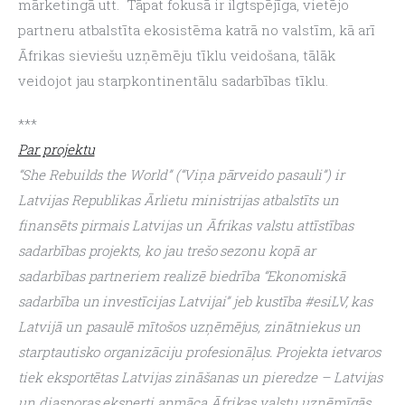
mārketingā utt.  Tāpat fokusā ir ilgtspējīga, vietējo 
partneru atbalstīta ekosistēma katrā no valstīm, kā arī 
Āfrikas sieviešu uzņēmēju tīklu veidošana, tālāk 
veidojot jau starpkontinentālu sadarbības tīklu.
***
Par projektu
“She Rebuilds the World” (“Viņa pārveido pasauli”) ir 
Latvijas Republikas Ārlietu ministrijas atbalstīts un 
finansēts pirmais Latvijas un Āfrikas valstu attīstības 
sadarbības projekts, ko jau trešo sezonu kopā ar 
sadarbības partneriem realizē biedrība “Ekonomiskā 
sadarbība un investīcijas Latvijai” jeb kustība #esiLV, kas 
Latvijā un pasaulē mītošos uzņēmējus, zinātniekus un 
starptautisko organizāciju profesionāļus. Projekta ietvaros 
tiek eksportētas Latvijas zināšanas un pieredze – Latvijas 
un diasporas eksperti apmāca Āfrikas valstu uzņēmīgās 