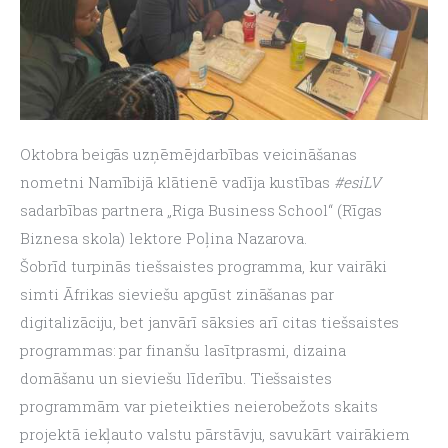
Oktobra beigās uzņēmējdarbības veicināšanas 
nometni Namībijā klātienē vadīja kustības 
#esiLV
sadarbības partnera „Riga Business School“ (Rīgas 
Biznesa skola) lektore Poļina Nazarova.
Šobrīd turpinās tiešsaistes programma, kur vairāki 
simti Āfrikas sieviešu apgūst zināšanas par 
digitalizāciju, bet janvārī sāksies arī citas tiešsaistes 
programmas: par finanšu lasītprasmi, dizaina 
domāšanu un sieviešu līderību. Tiešsaistes 
programmām var pieteikties neierobežots skaits 
projektā iekļauto valstu pārstāvju, savukārt vairākiem 