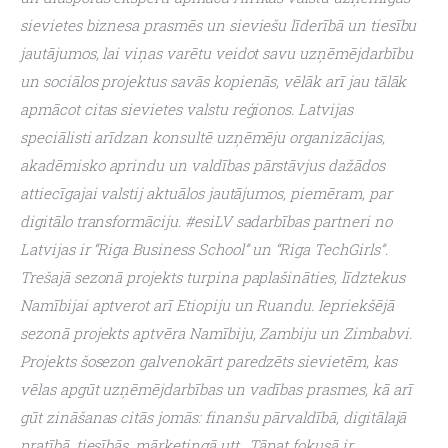
sievietes biznesa prasmēs un sieviešu līderībā un tiesību 
jautājumos, lai viņas varētu veidot savu uzņēmējdarbību 
un sociālos projektus savās kopienās, vēlāk arī jau tālāk 
apmācot citas sievietes valstu reģionos. Latvijas 
speciālisti arīdzan konsultē uzņēmēju organizācijas, 
akadēmisko aprindu un valdības pārstāvjus dažādos 
attiecīgajai valstij aktuālos jautājumos, piemēram, par 
digitālo transformāciju. #esiLV sadarbības partneri no 
Latvijas ir “Riga Business School” un “Riga TechGirls”. 
Trešajā sezonā projekts turpina paplašināties, līdztekus 
Namībijai aptverot arī Etiopiju un Ruandu. Iepriekšējā 
sezonā projekts aptvēra Namībiju, Zambiju un Zimbabvi.
Projekts šosezon galvenokārt paredzēts sievietēm, kas 
vēlas apgūt uzņēmējdarbības un vadības prasmes, kā arī 
gūt zināšanas citās jomās: finanšu pārvaldībā, digitālajā 
pratībā, tiesībās, mārketingā utt.  Tāpat fokusā ir 