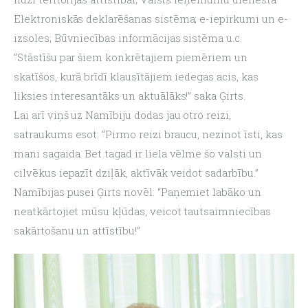
Elektroniskās deklarēšanas sistēma; e-iepirkumi un e-
izsoles; Būvniecības informācijas sistēma u.c.
“Stāstīšu par šiem konkrētajiem piemēriem un 
skatīšos, kurā brīdī klausītājiem iedegas acis, kas 
liksies interesantāks un aktuālāks!” saka Ģirts.
Lai arī viņš uz Namībiju dodas jau otro reizi, 
satraukums esot: “Pirmo reizi braucu, nezinot īsti, kas 
mani sagaida. Bet tagad ir liela vēlme šo valsti un 
cilvēkus iepazīt dziļāk, aktīvāk veidot sadarbību.” 
Namībijas pusei Ģirts novēl: “Paņemiet labāko un 
neatkārtojiet mūsu kļūdas, veicot tautsaimniecības 
sakārtošanu un attīstību!”