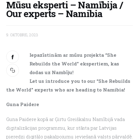
Mūsu eksperti – Namībija /
Our experts – Namibia
9. OKTOBRIS, 2023
Iepazīstinām ar mūsu projekta “She 
Rebuilds the World” ekspertiem, kas 
dodas uz Nambīju!
Let us introduce you to our “She Rebuilds 
the World” experts who are heading to Namibia!
Guna Paidere
Guna Paidere kopā ar Ģirtu Greiškalnu Namībijā vada 
digitalizācijas programmu, kur stāsta par Latvijas 
pieredzi digitālo pakalpojumu ieviešanā valsts pārvaldē.