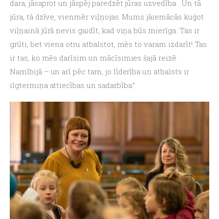
dara, jāsaprot un jāspēj paredzēt jūras uzvedība.  Un tā 
jūra, tā dzīve, vienmēr viļņojas. Mums jāiemācās kuģot 
viļņainā jūrā nevis gaidīt, kad viņa būs mierīga. Tas ir 
grūti, bet viena otru atbalstot, mēs to varam izdarīt! Tas 
ir tas, ko mēs darīsim un mācīsimies šajā reizē 
Namībijā – un arī pēc tam, jo līderība un atbalsts ir 
ilgtermiņa attiecības un sadarbība.”