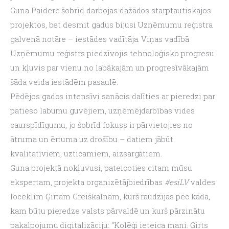
Guna Paidere šobrīd darbojas dažādos starptautiskajos 
projektos, bet desmit gadus bijusi Uzņēmumu reģistra 
galvenā notāre – iestādes vadītāja. Viņas vadībā 
Uzņēmumu reģistrs piedzīvojis tehnoloģisko progresu 
un kļuvis par vienu no labākajām un progresīvākajām 
šāda veida iestādēm pasaulē.
Pēdējos gados intensīvi sanācis dalīties ar pieredzi par 
patieso labumu guvējiem, uzņēmējdarbības vides 
caurspīdīgumu, jo šobrīd fokuss ir pārvietojies no 
ātruma un ērtuma uz drošību – datiem jābūt 
kvalitatīviem, uzticamiem, aizsargātiem.
Guna projektā nokļuvusi, pateicoties citam mūsu 
ekspertam, projekta organizētājbiedrības 
#esiLV
 valdes 
loceklim Ģirtam Greiškalnam, kurš raudzījās pēc kāda, 
kam būtu pieredze valsts pārvaldē un kurš pārzinātu 
pakalpojumu digitalizāciju: “Kolēģi ieteica mani. Ģirts 