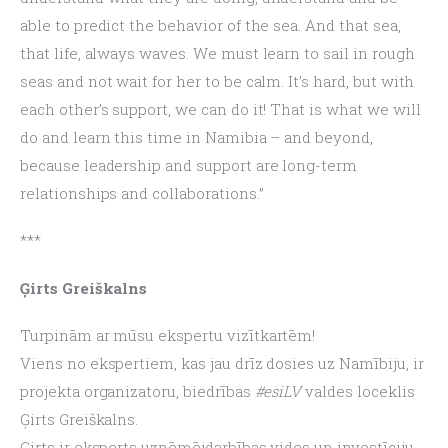
able to predict the behavior of the sea. And that sea, 
that life, always waves. We must learn to sail in rough 
seas and not wait for her to be calm. It’s hard, but with 
each other’s support, we can do it! That is what we will 
do and learn this time in Namibia – and beyond, 
because leadership and support are long-term 
relationships and collaborations.”
***
Ģirts Greiškalns
Turpinām ar mūsu ekspertu vizītkartēm!
Viens no ekspertiem, kas jau drīz dosies uz Namībiju, ir 
projekta organizatoru, biedrības 
#esiLV 
valdes loceklis 
Ģirts Greiškalns.
Ģirts ir eksperts uzņēmējdarbības vides un investīciju 