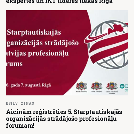
ekspertes un IKT līderes tiekas Rīgā
ESILV
ZIŅAS
Aicinām reģistrēties 5. Starptautiskajās
organizācijās strādājošo profesionāļu
forumam!