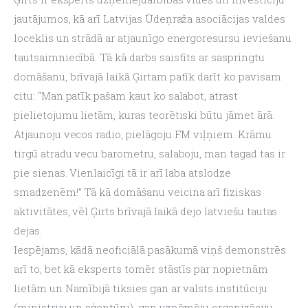
jautājumos, kā arī Latvijas Ūdeņraža asociācijas valdes 
loceklis un strādā ar atjaunīgo energoresursu ieviešanu 
tautsaimniecībā. Tā kā darbs saistīts ar saspringtu 
domāšanu, brīvajā laikā Ģirtam patīk darīt ko pavisam 
citu: “Man patīk pašam kaut ko salabot, atrast 
pielietojumu lietām, kuras teorētiski būtu jāmet ārā. 
Atjaunoju vecos radio, pielāgoju FM viļņiem. Krāmu 
tirgū atradu vecu barometru, salaboju, man tagad tas ir 
pie sienas. Vienlaicīgi tā ir arī laba atslodze 
smadzenēm!” Tā kā domāšanu veicina arī fiziskas 
aktivitātes, vēl Ģirts brīvajā laikā dejo latviešu tautas 
dejas.
Iespējams, kādā neoficiālā pasākumā viņš demonstrēs 
arī to, bet kā eksperts tomēr stāstīs par nopietnām 
lietām un Namībijā tiksies gan ar valsts institūciju 
(ministriju un aģentūru), gan uzņēmēju organizāciju 