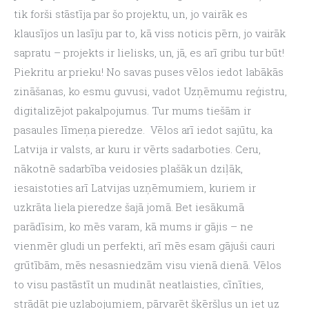
tik forši stāstīja par šo projektu, un, jo vairāk es 
klausījos un lasīju par to, kā viss noticis pērn, jo vairāk 
sapratu – projekts ir lielisks, un, jā, es arī gribu tur būt! 
Piekritu ar prieku! No savas puses vēlos iedot labākās 
zināšanas, ko esmu guvusi, vadot Uzņēmumu reģistru, 
digitalizējot pakalpojumus. Tur mums tiešām ir 
pasaules līmeņa pieredze.  Vēlos arī iedot sajūtu, ka 
Latvija ir valsts, ar kuru ir vērts sadarboties. Ceru, 
nākotnē sadarbība veidosies plašāk un dziļāk, 
iesaistoties arī Latvijas uzņēmumiem, kuriem ir 
uzkrāta liela pieredze šajā jomā. Bet iesākumā 
parādīsim, ko mēs varam, kā mums ir gājis – ne 
vienmēr gludi un perfekti, arī mēs esam gājuši cauri 
grūtībām, mēs nesasniedzām visu vienā dienā. Vēlos 
to visu pastāstīt un mudināt neatlaisties, cīnīties, 
strādāt pie uzlabojumiem, pārvarēt šķēršļus un iet uz 