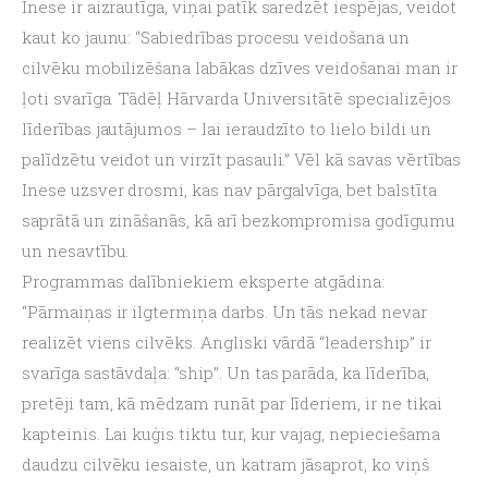
Inese ir aizrautīga, viņai patīk saredzēt iespējas, veidot 
kaut ko jaunu: “Sabiedrības procesu veidošana un 
cilvēku mobilizēšana labākas dzīves veidošanai man ir 
ļoti svarīga. Tādēļ Hārvarda Universitātē specializējos 
līderības jautājumos – lai ieraudzīto to lielo bildi un 
palīdzētu veidot un virzīt pasauli.” Vēl kā savas vērtības 
Inese uzsver drosmi, kas nav pārgalvīga, bet balstīta 
saprātā un zināšanās, kā arī bezkompromisa godīgumu 
un nesavtību.
Programmas dalībniekiem eksperte atgādina: 
“Pārmaiņas ir ilgtermiņa darbs. Un tās nekad nevar 
realizēt viens cilvēks. Angliski vārdā “leadership” ir 
svarīga sastāvdaļa: “ship”. Un tas parāda, ka līderība, 
pretēji tam, kā mēdzam runāt par līderiem, ir ne tikai 
kapteinis. Lai kuģis tiktu tur, kur vajag, nepieciešama 
daudzu cilvēku iesaiste, un katram jāsaprot, ko viņš 