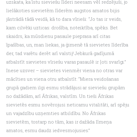
uzskata, ka īstu sieviešu līderi neesam vēl redzējuši, jo 
lielākoties sievietēm līderēm augstos amatos bijis 
jāstrādā tādā veidā, kā to dara vīrieši: “Jo tas ir veids, 
kam cilvēki uzticas: drošība, noteiktība, spēks. Bet 
skaidrs, ka mūsdienu pasaule pieprasa arī citas 
īpašības, un, man liekas, ja ģimenē tā sievietes līderība 
der, tad varētu derēt arī valstij! Jebkurā gadījumā 
atbalstīt sievietes vīriešu varas pasaulē ir ļoti svarīgi.”
Inese uzsver – sievietes vienmēr viena no otras var 
mācīties un viena otru atbalstīt: “Miera veidošanas 
grupā gadiem ilgi esmu strādājusi ar sieviešu grupām 
no dažādām, arī Āfrikas, valstīm. Un tieši Āfrikas 
sievietēs esmu novērojusi neticamu vitalitāti, arī spēju 
un vajadzību uzņemties atbildību. No Āfrikas 
sievietēm, tostarp no tām, kas ir dažāda līmeņa 
amatos, esmu daudz iedvesmojusies.”