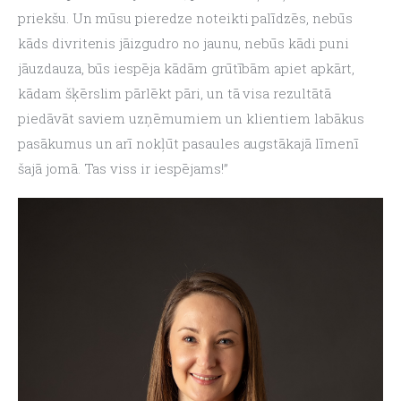
priekšu. Un mūsu pieredze noteikti palīdzēs, nebūs 
kāds divritenis jāizgudro no jaunu, nebūs kādi puni 
jāuzdauza, būs iespēja kādām grūtībām apiet apkārt, 
kādam šķērslim pārlēkt pāri, un tā visa rezultātā 
piedāvāt saviem uzņēmumiem un klientiem labākus 
pasākumus un arī nokļūt pasaules augstākajā līmenī 
šajā jomā. Tas viss ir iespējams!”