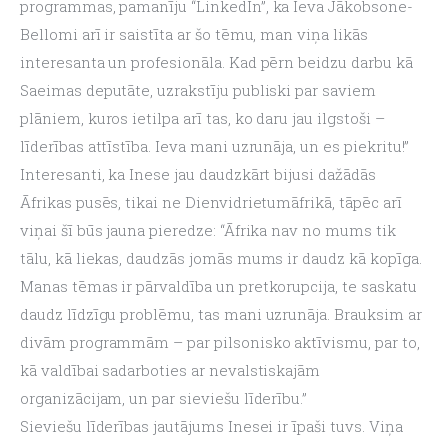
programmas, pamanīju “LinkedIn”, ka Ieva Jākobsone-
Bellomi arī ir saistīta ar šo tēmu, man viņa likās 
interesanta un profesionāla. Kad pērn beidzu darbu kā 
Saeimas deputāte, uzrakstīju publiski par saviem 
plāniem, kuros ietilpa arī tas, ko daru jau ilgstoši – 
līderības attīstība. Ieva mani uzrunāja, un es piekritu!”
Interesanti, ka Inese jau daudzkārt bijusi dažādās 
Āfrikas pusēs, tikai ne Dienvidrietumāfrikā, tāpēc arī 
viņai šī būs jauna pieredze: “Āfrika nav no mums tik 
tālu, kā liekas, daudzās jomās mums ir daudz kā kopīga. 
Manas tēmas ir pārvaldība un pretkorupcija, te saskatu 
daudz līdzīgu problēmu, tas mani uzrunāja. Brauksim ar 
divām programmām – par pilsonisko aktīvismu, par to, 
kā valdībai sadarboties ar nevalstiskajām 
organizācijam, un par sieviešu līderību.”
Sieviešu līderības jautājums Inesei ir īpaši tuvs. Viņa 