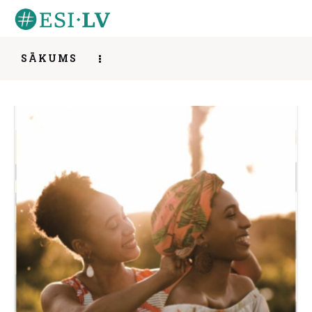
SĀKUMS
Mūsu eksperti – Namībija / Our experts –
Sākums
Namibia
SHARE POST
Iesaisties
Ziņas
Mentorings
Aktivitātes
Par mums
Kontakti