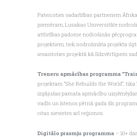
Pateicoties sadarbības partneriem Āfrika
piemēram, Lusakas Universitāte nodrošin
attīstības padome nodrošinās pēcprogram
projektiem, tiek nodrošināta projekta ilg
iesaistoties projektā kā līdzvērtīgiem sa
Treneru apmācības programma “Train 
projektam “She Rebuilds the World”, tika
izgājušas pamata apmācību uzņēmējdarb
vadīs un īstenos pērnā gada šīs progra
citas sievietes arī reģionos.
Digitālo prasmju programma 
– 10+ da