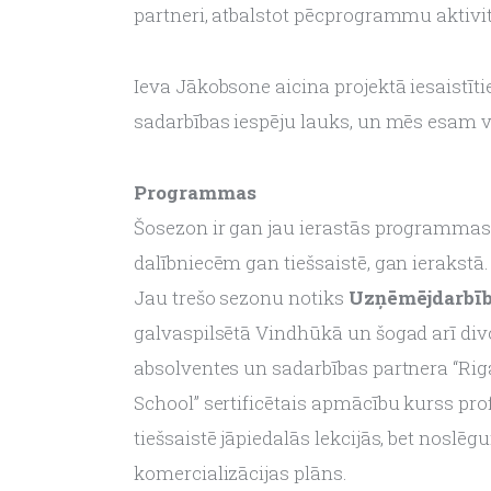
partneri, atbalstot pēcprogrammu aktivit
Ieva Jākobsone aicina projektā iesaistīti
sadarbības iespēju lauks, un mēs esam 
Programmas
Šosezon ir gan jau ierastās programmas,
dalībniecēm gan tiešsaistē, gan ierakstā.
Jau trešo sezonu notiks 
Uzņēmējdarbīb
galvaspilsētā Vindhūkā un šogad arī div
absolventes un sadarbības partnera “Riga
School” sertificētais apmācību kurss pro
tiešsaistē jāpiedalās lekcijās, bet noslē
komercializācijas plāns.