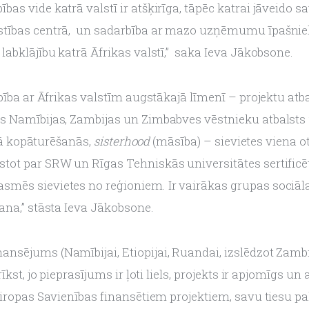
s vide katrā valstī ir atšķirīga, tāpēc katrai jāveido sa
īstības centrā,  un sadarbība ar mazo uzņēmumu īpašn
abklājību katrā Āfrikas valstī,”  saka Ieva Jākobsone.
bība ar Āfrikas valstīm augstākajā līmenī – projektu atba
s Namībijas, Zambijas un Zimbabves vēstnieku atbalsts 
šā kopāturēšanās, 
sisterhood
 (māsība) – sievietes viena otr
tot par SRW un Rīgas Tehniskās universitātes sertificēt
mēs sievietes no reģioniem. Ir vairākas grupas sociālaj
ana,” stāsta Ieva Jākobsone.
nsējums (Namībijai, Etiopijai, Ruandai, izslēdzot Zambi
kst, jo pieprasījums ir ļoti liels, projekts ir apjomīgs un a
iropas Savienības finansētiem projektiem, savu tiesu pal