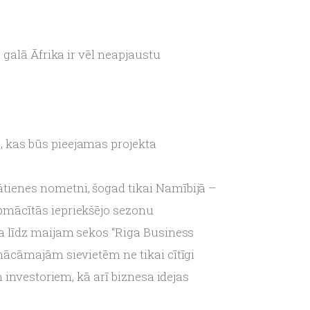
galā Āfrika ir vēl neapjaustu 
 kas būs pieejamas projekta 
klātienes nometni, šogad tikai Namībijā – 
pmācītās iepriekšējo sezonu 
a līdz maijam sekos “Riga Business 
mācāmajām sievietēm ne tikai cītīgi 
 investoriem, kā arī biznesa idejas 