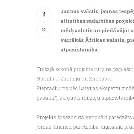
Jaunas valstis, jaunas iespē
attīstības sadarbības projek
mērķvalstis un piedāvājot v
vairākās Āfrikas valstīs, pi
atpazīstamība.
Trešajā sezonā projekts turpina paplašinā
Namībiju, Zambiju un Zimbabvi.
Pieprasījums pēc Latvijas ekspertu zināša
pasauli”) jau guvis milzīgu atpazīstamību
Projekts šosezon galvenokārt paredzēts 
jomās: finanšu pārvaldībā, digitālajā prat