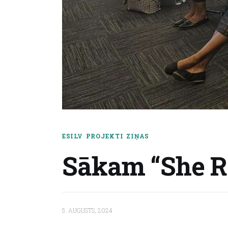
ESILV
PROJEKTI
ZIŅAS
Sākam “She Re
5. AUGUSTS, 2024