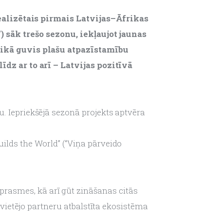
realizētais pirmais Latvijas–Āfrikas 
 sāk trešo sezonu, iekļaujot jaunas 
aikā guvis plašu atpazīstamību 
dz ar to arī – Latvijas pozitīvā 
u. Iepriekšējā sezonā projekts aptvēra 
uilds the World” (“Viņa pārveido 
rasmes, kā arī gūt zināšanas citās 
, vietējo partneru atbalstīta ekosistēma 