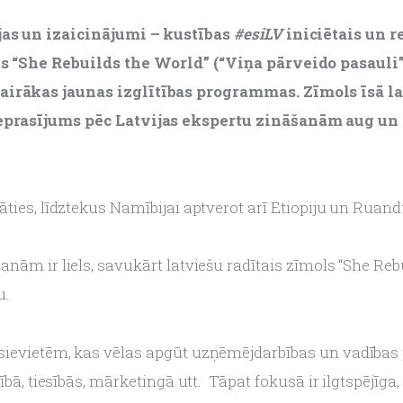
jas un izaicinājumi – kustības 
#esiLV
 iniciētais un 
ts “She Rebuilds the World” (“Viņa pārveido pasauli”)
airākas jaunas izglītības programmas. Zīmols īsā l
eprasījums pēc Latvijas ekspertu zināšanām aug un lī
ties, līdztekus Namībijai aptverot arī Etiopiju un Ruand
nām ir liels, savukārt latviešu radītais zīmols “She Reb
. 
sievietēm, kas vēlas apgūt uzņēmējdarbības un vadības p
ībā, tiesībās, mārketingā utt.  Tāpat fokusā ir ilgtspējīga