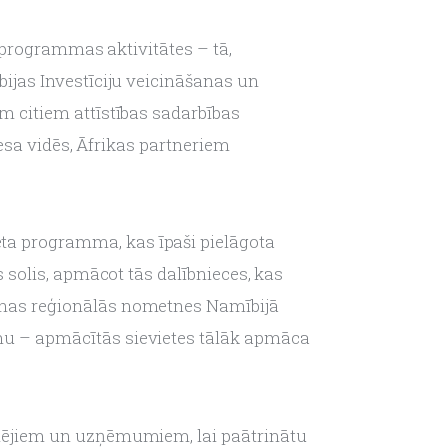
cprogrammas aktivitātes – tā, 
jas Investīciju veicināšanas un 
 citiem attīstības sadarbības 
esa vidēs, Āfrikas partneriem 
ēta programma, kas īpaši pielāgota 
solis, apmācot tās dalībnieces, kas 
nas reģionālās nometnes Namībijā 
u – apmācītās sievietes tālāk apmāca 
ēmējiem un uzņēmumiem, lai paātrinātu 