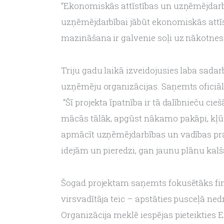
“Ekonomiskās attīstības un uzņēmējdarbība
uzņēmējdarbībai jābūt ekonomiskās att
mazināšana ir galvenie soļi uz nākotnes l
Triju gadu laikā izveidojusies laba sadar
uzņēmēju organizācijas. Saņemts oficiāl
 “Šī projekta īpatnība ir tā dalībnieču cie
mācās tālāk, apgūst nākamo pakāpi, kļūs
apmācīt uzņēmējdarbības un vadības pras
idejām un pieredzi, gan jaunu plānu kalš
Šogad projektam saņemts fokusētāks fina
virsvadītāja teic – apstāties pusceļā nedrī
Organizācija meklē iespējas pieteikties E