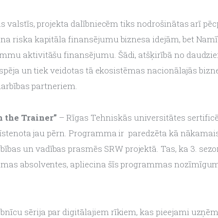
s valstīs, projekta dalībniecēm tiks nodrošinātas arī pē
a riska kapitāla finansējumu biznesa idejām, bet Namībi
mu aktivitāšu finansējumu. Šādi, atšķirībā no daudziem
tspēja un tiek veidotas tā ekosistēmas nacionālajās bizn
darbības partneriem.
the Trainer” 
– Rīgas Tehniskās universitātes sertific
 īstenota jau pērn. Programma ir  paredzēta kā nākamais 
ības un vadības prasmēs SRW projektā. Tas, ka 3. sezo
mmas absolventes, apliecina šīs programmas nozīmīgum
rbnīcu sērija par digitālajiem rīkiem, kas pieejami uzņ