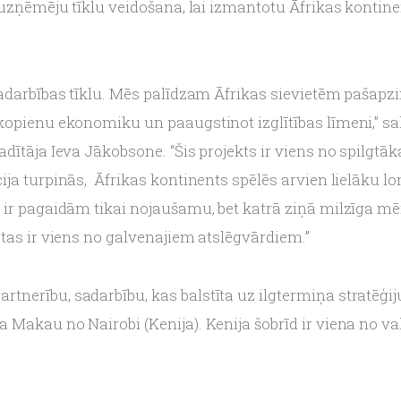
u uzņēmēju tīklu veidošana, lai izmantotu Āfrikas kontine
sadarbības tīklu. Mēs palīdzam Āfrikas sievietēm pašapzin
kopienu ekonomiku un paaugstinot izglītības līmeni,” sak
dītāja Ieva Jākobsone. “Šis projekts ir viens no spilgtāk
ja turpinās,  Āfrikas kontinents spēlēs arvien lielāku lom
 ir pagaidām tikai nojaušamu, bet katrā ziņā milzīga mē
 tas ir viens no galvenajiem atslēgvārdiem.”
nerību, sadarbību, kas balstīta uz ilgtermiņa stratēģiju,
Makau no Nairobi (Kenija). Kenija šobrīd ir viena no vals