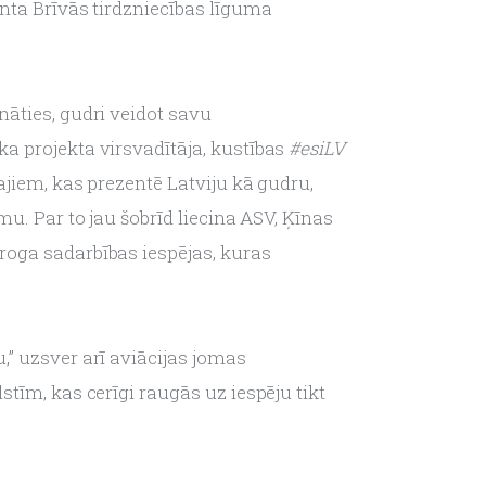
nta Brīvās tirdzniecības līguma 
āties, gudri veidot savu 
a projekta virsvadītāja, kustības 
#esiLV
ajiem, kas prezentē Latviju kā gudru, 
u. Par to jau šobrīd liecina ASV, Ķīnas 
roga sadarbības iespējas, kuras 
” uzsver arī aviācijas jomas 
tīm, kas cerīgi raugās uz iespēju tikt 