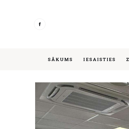
Sākums
Iesaisties
Ziņas
Mentorings
SĀKUMS
IESAISTIES
Aktivitātes
Par mums
Sākam “She Rebuilds the World” 3. s
Kontakti
About us