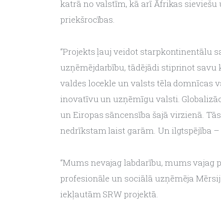
katrā no valstīm, kā arī Āfrikas sievieš
priekšrocības.
“Projekts ļauj veidot starpkontinentālu 
uzņēmējdarbību, tādējādi stiprinot savu 
valdes locekle un valsts tēla domnīcas va
inovatīvu un uzņēmīgu valsti. Globalizāci
un Eiropas sāncensība šajā virzienā. Tās
nedrīkstam laist garām. Un ilgtspējība –
“Mums nevajag labdarību, mums vajag part
profesionāle un sociālā uzņēmēja Mērsija 
iekļautām SRW projektā.