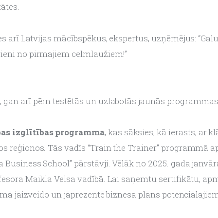
ātes.
es arī Latvijas mācībspēkus, ekspertus, uzņēmējus: “Galu 
vieni no pirmajiem celmlaužiem!”
 gan arī pērn testētās un uzlabotās jaunās programmas,
as izglītības programma
, kas sāksies, kā ierasts, ar 
os reģionos. Tās vadīs “Train the Trainer” programmā a
 Business School” pārstāvji. Vēlāk no 2025. gada janvār
fesora Maikla Velsa vadībā. Lai saņemtu sertifikātu, ap
gumā jāizveido un jāprezentē biznesa plāns potenciālajiem