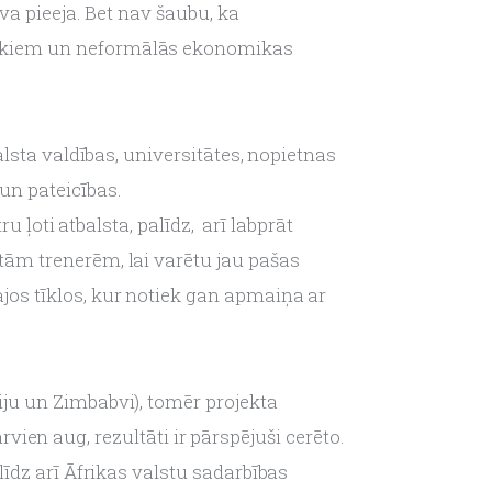
va pieeja. Bet nav šaubu, ka 
iekiem un neformālās ekonomikas 
lsta valdības, universitātes, nopietnas 
un pateicības.
u ļoti atbalsta, palīdz,  arī labprāt 
ām trenerēm, lai varētu jau pašas 
os tīklos, kur notiek gan apmaiņa ar 
ju un Zimbabvi), tomēr projekta 
rvien aug, rezultāti ir pārspējuši cerēto. 
īdz arī Āfrikas valstu sadarbības 