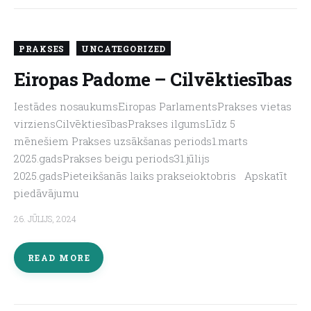
PRAKSES
UNCATEGORIZED
Eiropas Padome – Cilvēktiesības
Iestādes nosaukumsEiropas ParlamentsPrakses vietas
virziensCilvēktiesībasPrakses ilgumsLīdz 5
mēnešiem Prakses uzsākšanas periods1.marts
2025.gadsPrakses beigu periods31.jūlijs
2025.gadsPieteikšanās laiks prakseioktobris Apskatīt
piedāvājumu
26. JŪLIJS, 2024
READ MORE