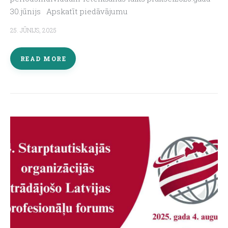
30.jūnijs Apskatīt piedāvājumu
25. JŪNIJS, 2025
READ MORE