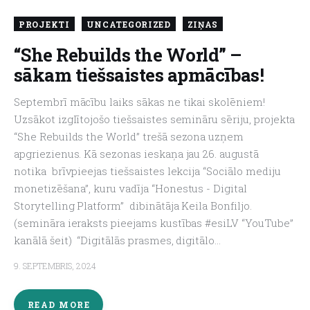
PROJEKTI
UNCATEGORIZED
ZIŅAS
“She Rebuilds the World” –
sākam tiešsaistes apmācības!
Septembrī mācību laiks sākas ne tikai skolēniem!
Uzsākot izglītojošo tiešsaistes semināru sēriju, projekta
“She Rebuilds the World” trešā sezona uzņem
apgriezienus. Kā sezonas ieskaņa jau 26. augustā
notika brīvpieejas tiešsaistes lekcija “Sociālo mediju
monetizēšana”, kuru vadīja “Honestus - Digital
Storytelling Platform” dibinātāja Keila Bonfiljo.
(semināra ieraksts pieejams kustības #esiLV “YouTube”
kanālā šeit) “Digitālās prasmes, digitālo…
9. SEPTEMBRIS, 2024
READ MORE