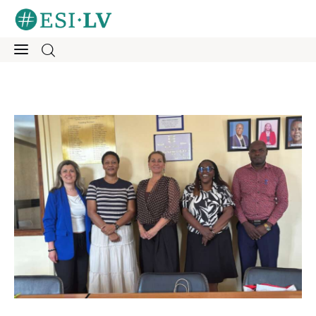
Sākums
Iesaisties
Ziņas
Mentorings
Aktivitātes
Par mums
Kontakti