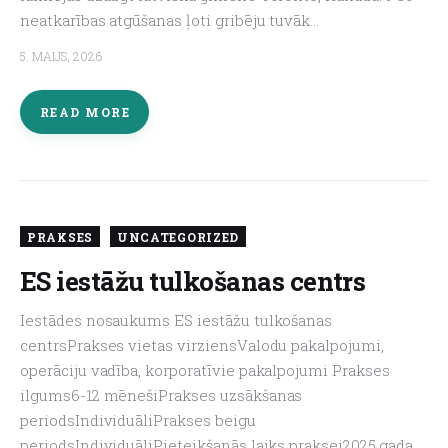
neatkarības atgūšanas ļoti gribēju tuvāk…
5. MAIJS, 2026
READ MORE
PRAKSES
UNCATEGORIZED
ES iestāžu tulkošanas centrs
Iestādes nosaukums ES iestāžu tulkošanas
centrsPrakses vietas virziensValodu pakalpojumi,
operāciju vadība, korporatīvie pakalpojumi Prakses
ilgums6-12 mēnešiPrakses uzsākšanas
periodsIndividuāliPrakses beigu
periodsIndividuāliPieteikšanās laiks praksei2025.gada