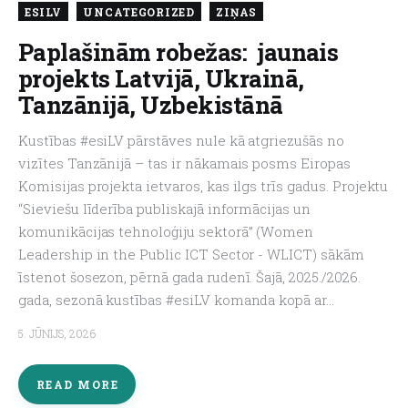
ESILV
UNCATEGORIZED
ZIŅAS
About us
Paplašinām robežas: jaunais
projekts Latvijā, Ukrainā,
Tanzānijā, Uzbekistānā
Kustības #esiLV pārstāves nule kā atgriezušās no
vizītes Tanzānijā – tas ir nākamais posms Eiropas
Komisijas projekta ietvaros, kas ilgs trīs gadus. Projektu
“Sieviešu līderība publiskajā informācijas un
komunikācijas tehnoloģiju sektorā” (Women
Leadership in the Public ICT Sector - WLICT) sākām
īstenot šosezon, pērnā gada rudenī. Šajā, 2025./2026.
gada, sezonā kustības #esiLV komanda kopā ar…
5. JŪNIJS, 2026
READ MORE