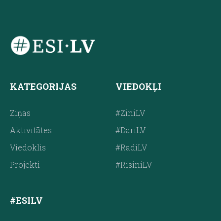
KATEGORIJAS
VIEDOKĻI
Ziņas
#ZiniLV
Aktivitātes
#DariLV
Viedoklis
#RadiLV
Projekti
#RisiniLV
#ESILV