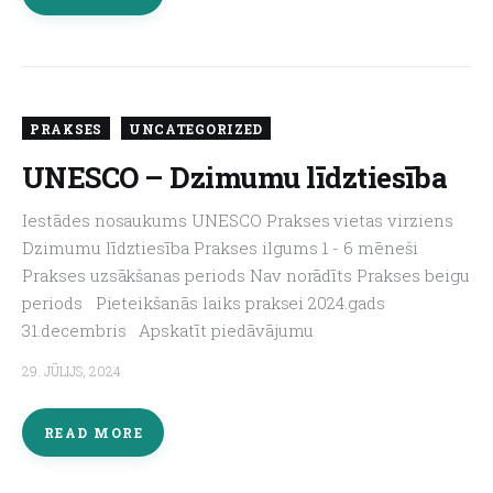
PRAKSES
UNCATEGORIZED
UNESCO – Dzimumu līdztiesība
Iestādes nosaukums UNESCO Prakses vietas virziens
Dzimumu līdztiesība Prakses ilgums 1 - 6 mēneši
Prakses uzsākšanas periods Nav norādīts Prakses beigu
periods Pieteikšanās laiks praksei 2024.gads
31.decembris Apskatīt piedāvājumu
29. JŪLIJS, 2024
READ MORE