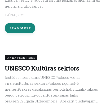
kustība #esiLV 3. augustā foruma ieskaņās aicināsim uz
neformālu tīklošanos…
1. JŪNIJS, 2025
READ MORE
UNCATEGORIZED
UNESCO Kultūras sektors
Iestādes nosaukumsUNESCOPrakses vietas
virziensKultūras sektorsPrakses ilgums1-6
mēnešiPrakses uzsākšanas periodsIndividuāliPrakses
beigu periodsIndividuāliPieteikšanās laiks
praksei2025.gada 31.decembris Apskatīt piedāvājumu