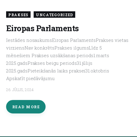
PRAKSES
UNCATEGORIZED
Eiropas Parlaments
Iestādes nosaukumsEiropas ParlamentsPrakses vietas
virziensNav konkrētsPrakses ilgumsLīdz 5
mēnešiem Prakses uzsākšanas periods1.marts
2025.gadsPrakses beigu periods31.jūlijs
2025.gadsPieteikšanās laiks praksei31.oktobris
Apskatīt piedāvājumu
26. JŪLIJS, 2024
READ MORE