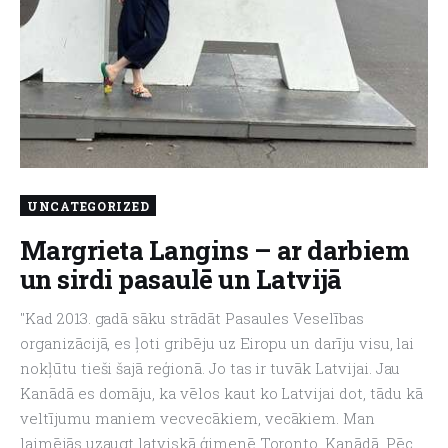
UNCATEGORIZED
Margrieta Langins – ar darbiem
un sirdi pasaulē un Latvijā
"Kad 2013. gadā sāku strādāt Pasaules Veselības
organizācijā, es ļoti gribēju uz Eiropu un darīju visu, lai
nokļūtu tieši šajā reģionā. Jo tas ir tuvāk Latvijai. Jau
Kanādā es domāju, ka vēlos kaut ko Latvijai dot, tādu kā
veltījumu maniem vecvecākiem, vecākiem. Man
laimējās uzaugt latviskā ģimenē Toronto, Kanādā. Pēc