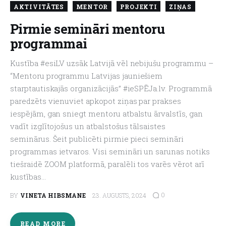
AKTIVITĀTES
MENTOR
PROJEKTI
ZIŅAS
About us
Pirmie semināri mentoru
programmai
Kustība #esiLV uzsāk Latvijā vēl nebijušu programmu –
“Mentoru programmu Latvijas jauniešiem
starptautiskajās organizācijās” #ieSPĒJa.lv. Programmā
paredzēts vienuviet apkopot ziņas par prakses
iespējām, gan sniegt mentoru atbalstu ārvalstīs, gan
vadīt izglītojošus un atbalstošus tālsaistes
seminārus. Šeit publicēti pirmie pieci semināri
programmas ietvaros. Visi semināri un sarunas notiks
tiešraidē ZOOM platformā, paralēli tos varēs vērot arī
kustības…
0
BY
VINETA HIBSMANE
23. AUGUSTS, 2024
READ MORE