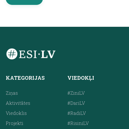
KATEGORIJAS
VIEDOKĻI
Ziņas
#ZiniLV
Aktivitātes
#DariLV
Viedoklis
#RadiLV
Projekti
#RisiniLV