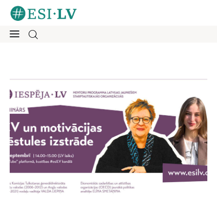
Sākums
Iesaisties
Ziņas
Mentorings
Aktivitātes
Par mums
Kontakti