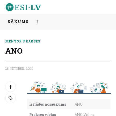
SĀKUMS
ANO
Sākums
MENTOR
PRAKSES
SHARE POST
ANO
Iesaisties
Ziņas
28. OKTOBRIS, 2024
Mentorings
Aktivitātes
Par mums
Iestādes nosaukums
ANO
Prakses vietas
ANO Vides
Kontakti