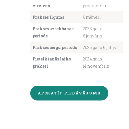
virziens
programma
About us
Prakses ilgums
6 mēneši
Prakses uzsākšanas
2025.gada
periods
6.janvāris
Prakses beigu periods
2025.gada 6.jūlijs
Pieteikšanās laiks
2024.gads
praksei
14.novembris
APSKATĪT PIEDĀVĀJUMU