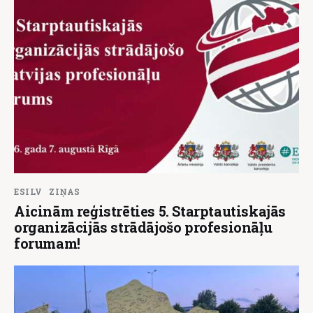
ESILV
ZIŅAS
Aicinām reģistrēties 5. Starptautiskajās
organizācijās strādājošo profesionāļu
forumam!