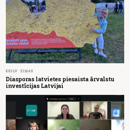
ESILV
ZIŅAS
Diasporas latvietes piesaista ārvalstu
investīcijas Latvijai