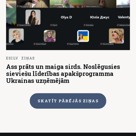
ESILV
ZIŅAS
Ass prāts un maiga sirds. Noslēgusies
sieviešu līderības apakšprogramma
Ukrainas uzņēmējām
SKATĪT PĀRĒJĀS ZIŅAS