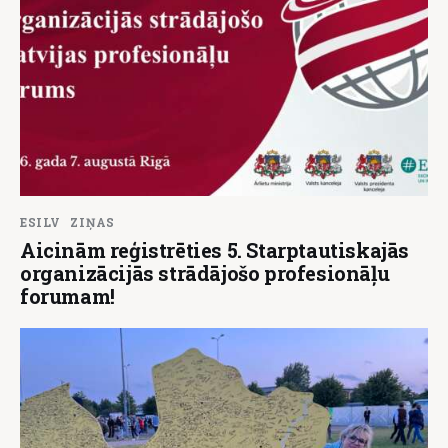
ESILV
ZIŅAS
Aicinām reģistrēties 5. Starptautiskajās
organizācijās strādājošo profesionāļu
forumam!