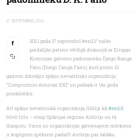
17. SEPTEMBRIS, 2021
2021.gada 17.septembrī #esiLV valde 
piedalījās patiesi vērtīgā diskusijā ar Eiropas 
Komisijas galveno padomnieku Djego Kanga 
Fano (Diego Canga Fano), kurš pirms 13 
gadiem dibinājis spāņu nevalstisko organizāciju 
“Compromiso Asturias XXI” un pašlaik ir tās goda 
priekšsēdis.
Arī spāņu nevalstiskā organizācija, līdzīgi kā
 #esiLV
, 
būvē tiltu – starp Spānijas reģionu Astūriju un tā 
diasporu. Viens no organizācijas galvenajiem mērķiem 
ir kopīgiem spēkiem padarīt Astūriju par labāku 