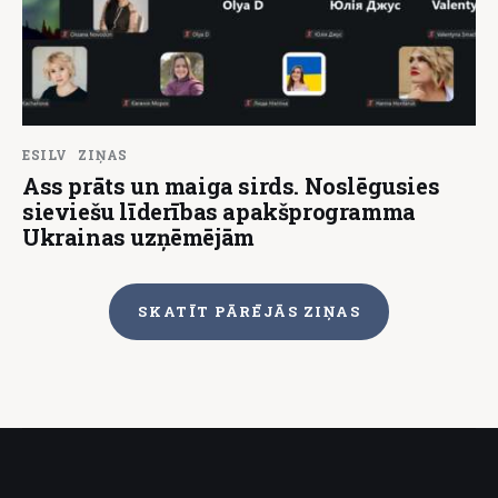
ESILV
ZIŅAS
Ass prāts un maiga sirds. Noslēgusies
sieviešu līderības apakšprogramma
Ukrainas uzņēmējām
SKATĪT PĀRĒJĀS ZIŅAS