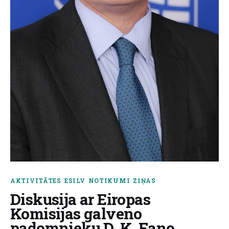
About us
AKTIVITĀTES
ESILV
NOTIKUMI
ZIŅAS
Diskusija ar Eiropas
Komisijas galveno
padomnieku D. K. Fano