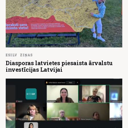
ESILV
ZIŅAS
Diasporas latvietes piesaista ārvalstu
investīcijas Latvijai