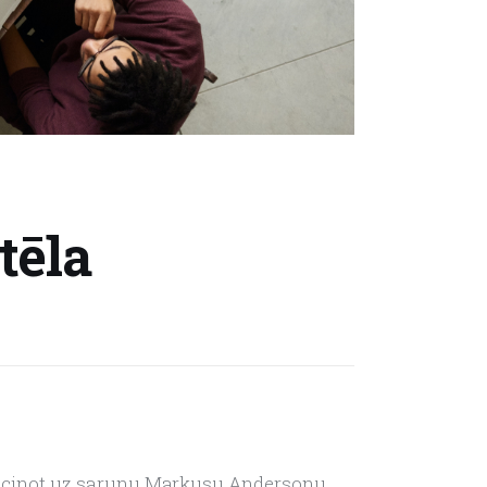
tēla
, aicinot uz sarunu Markusu Andersonu 