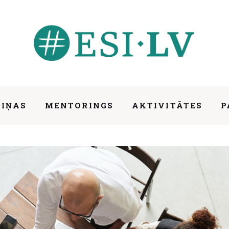
ZIŅAS
MENTORINGS
AKTIVITĀTES
P
la veidošanā