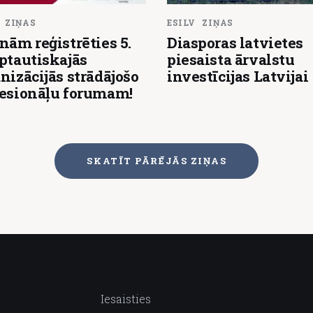
ZIŅAS
ESILV
ZIŅAS
nām reģistrēties 5.
Diasporas latvietes
ptautiskajās
piesaista ārvalstu
nizācijās strādājošo
investīcijas Latvijai
fesionāļu forumam!
SKATĪT PĀRĒJĀS ZIŅAS
Iesaisties