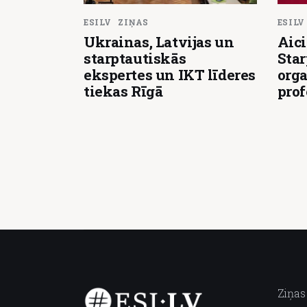
ESILV
ZIŅAS
ESILV
Ukrainas, Latvijas un
Aici
starptautiskās
Star
ekspertes un IKT līderes
orga
tiekas Rīgā
pro
Ziņas