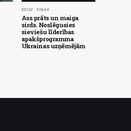
ESILV
ZIŅAS
Ass prāts un maiga
sirds. Noslēgusies
sieviešu līderības
apakšprogramma
Ukrainas uzņēmējām