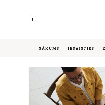
Sākums
Iesaisties
Ziņas
Mentorings
SĀKUMS
IESAISTIES
Aktivitātes
Par mums
Diskusija par labo pieredzi valsts tē
Kontakti
About us