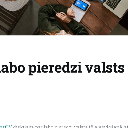
labo pieredzi valsts 
#esiLV
 diskusija par labo pieredzi valsts tēla veidošanā