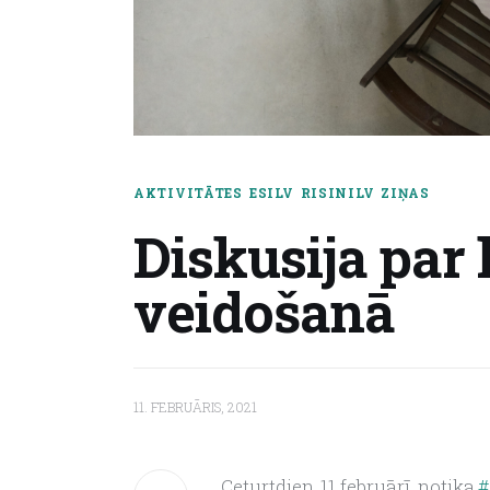
AKTIVITĀTES
ESILV
RISINILV
ZIŅAS
Diskusija par 
veidošanā
11. FEBRUĀRIS, 2021
Ceturtdien, 11.februārī, notika
 