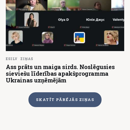
ESILV
ZIŅAS
Ass prāts un maiga sirds. Noslēgusies
sieviešu līderības apakšprogramma
Ukrainas uzņēmējām
SKATĪT PĀRĒJĀS ZIŅAS