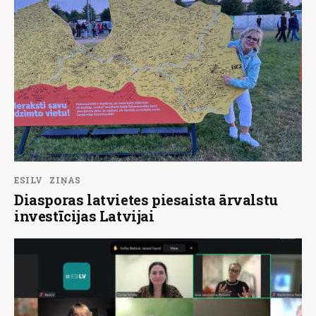
ESILV
ZIŅAS
Diasporas latvietes piesaista ārvalstu
investīcijas Latvijai