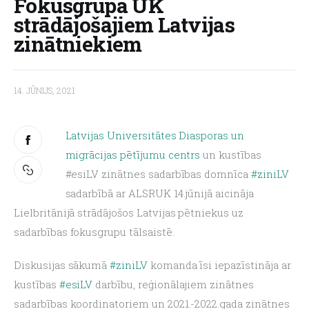
Fokusgrupa UK
strādājošajiem Latvijas
About us
zinātniekiem
14. JŪNIJS, 2021
Latvijas Universitātes Diasporas un 
migrācijas pētījumu centrs
 un kustības
#esiLV zinātnes sadarbības domnīca
 #ziniLV
sadarbībā ar ALSRUK 14.jūnijā aicināja 
Lielbritānijā strādājošos Latvijas pētniekus uz 
sadarbības fokusgrupu tālsaistē.
Diskusijas sākumā
 #ziniLV
 komanda īsi iepazīstināja ar 
kustības
 #esiLV
 darbību, reģionālajiem zinātnes 
sadarbības koordinatoriem un 2021.-2022.gada zinātnes 