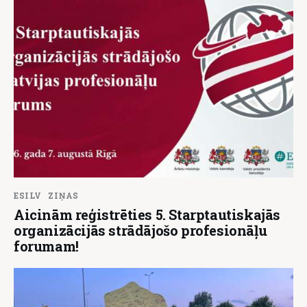
ESILV
ZIŅAS
Aicinām reģistrēties 5. Starptautiskajās
organizācijās strādājošo profesionāļu
forumam!