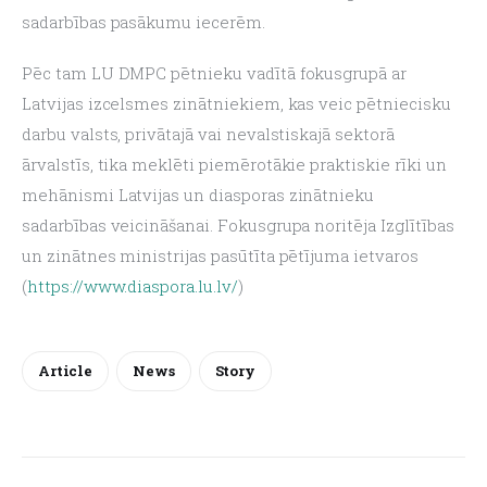
sadarbības pasākumu iecerēm.
Pēc tam LU DMPC pētnieku vadītā fokusgrupā ar 
Latvijas izcelsmes zinātniekiem, kas veic pētniecisku 
darbu valsts, privātajā vai nevalstiskajā sektorā 
ārvalstīs, tika meklēti piemērotākie praktiskie rīki un 
mehānismi Latvijas un diasporas zinātnieku 
sadarbības veicināšanai. Fokusgrupa noritēja Izglītības 
un zinātnes ministrijas pasūtīta pētījuma ietvaros 
(
https://www.diaspora.lu.lv/
)
Article
News
Story