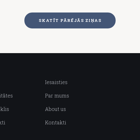
SKATĪT PĀRĒJĀS ZIŅAS
Iesaisties
itātes
Par mums
klis
About us
kti
Kontakti