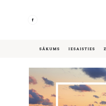
Sākums
Iesaisties
Ziņas
Mentorings
SĀKUMS
IESAISTIES
Aktivitātes
Par mums
Kontakti
About us