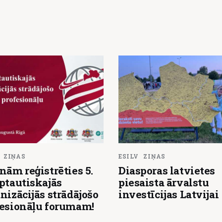
ZIŅAS
ESILV
ZIŅAS
nām reģistrēties 5.
Diasporas latvietes
ptautiskajās
piesaista ārvalstu
nizācijās strādājošo
investīcijas Latvijai
fesionāļu forumam!