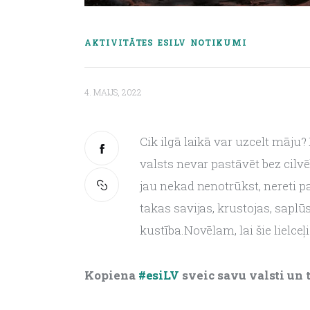
AKTIVITĀTES
ESILV
NOTIKUMI
4. MAIJS, 2022
Cik ilgā laikā var uzcelt māju?
valsts nevar pastāvēt bez cilvēk
jau nekad nenotrūkst, nereti pa
takas savijas, krustojas, saplū
kustība.Novēlam, lai šie lielceļ
Kopiena 
#esiLV
 sveic savu valsti un