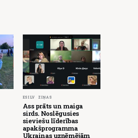
ESILV
ZIŅAS
Ass prāts un maiga
sirds. Noslēgusies
sieviešu līderības
apakšprogramma
Ukrainas uzņēmējām