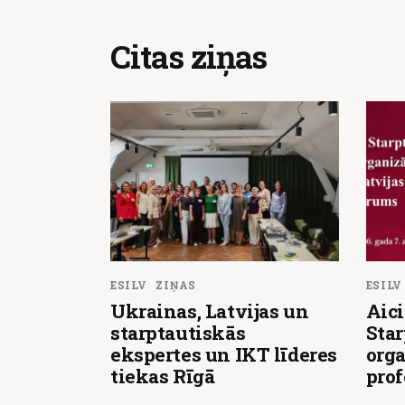
Citas ziņas
ESILV
ZIŅAS
ESILV
Ukrainas, Latvijas un
Aici
starptautiskās
Star
ekspertes un IKT līderes
orga
tiekas Rīgā
pro