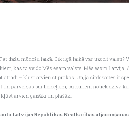
 Pat dažu mēnešu laikā. Cik ilgā laikā var uzcelt valsti?
iem, kas to veido.Mēs esam valsts. Mēs esam Latvija. Arī t
t otrādi – kļūst arvien stiprākas. Un, ja sirdssaites ir s
st un pārvēršas par lielceļiem, pa kuriem notiek dzīva ku
i kļūst arvien gaišāki un plašāki!
 tautu Latvijas Republikas Neatkarības atjaunošanas