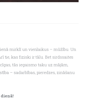
 Vienā mirklī un vienlaikus – mūžību. Un 
ie, kas fiziski ir tālu. Bet sirdssaites 
pēcīgas, tās iegaismo taku uz mājām, 
stība – sadarbības, pieredzes, zināšanu 
 dienā!