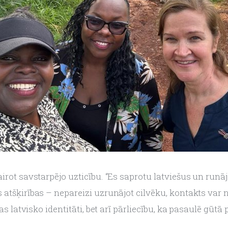
irot savstarpējo uzticību. “Es saprotu latviešus un runāju
atšķirības – nepareizi uzrunājot cilvēku, kontakts var ne
ņas latvisko identitāti, bet arī pārliecību, ka pasaulē gūt