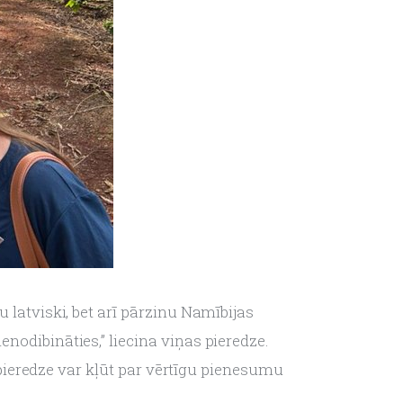
 latviski, bet arī pārzinu Namībijas 
nodibināties,” liecina viņas pieredze. 
ā pieredze var kļūt par vērtīgu pienesumu 