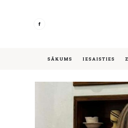
Sākums
Iesaisties
Ziņas
Mentorings
SĀKUMS
IESAISTIES
Aktivitātes
Par mums
Stāvējusi arī pie projekta “She Rebu
Kontakti
About us