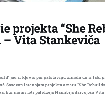
pie projekta “She Re
 – Vita Stankeviča
rld” jau ir kļuvis par patstāvīgu zīmolu un ir labi
inā. Šosezon īstenojam projekta atzaru “She Rebuild
rikā, kur mums ļoti palīdzēja Namībijā dzīvojošā Vit