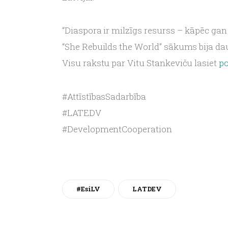
“Diaspora ir milzīgs resurss – kāpēc gan n
“She Rebuilds the World” sākums bija da
Visu rakstu par Vitu Stankeviču lasiet 
po
#AttīstībasSadarbība
#LATEDV
#DevelopmentCooperation
#esiLV
LATDEV