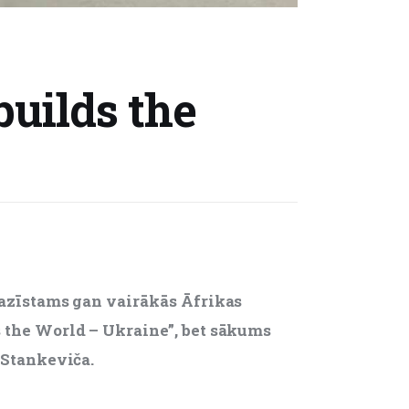
builds the
 pazīstams gan vairākās Āfrikas 
s the World – Ukraine”, bet sākums 
a Stankeviča.