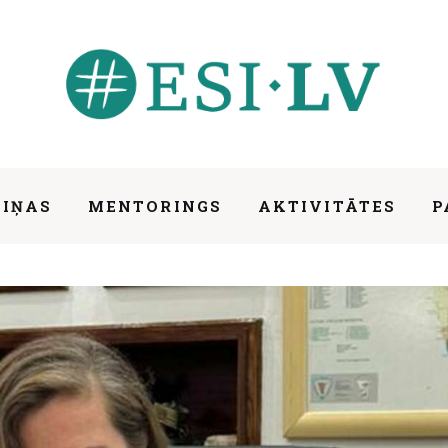
ZIŅAS
MENTORINGS
AKTIVITĀTES
P
ilds the World” šūpuļa – Vita Stankeviča