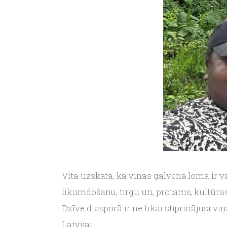
Vita uzskata, ka viņas galvenā loma ir va
likumdošanu, tirgu un, protams, kultūras 
Dzīve diasporā ir ne tikai stiprinājusi vi
Latvijai.