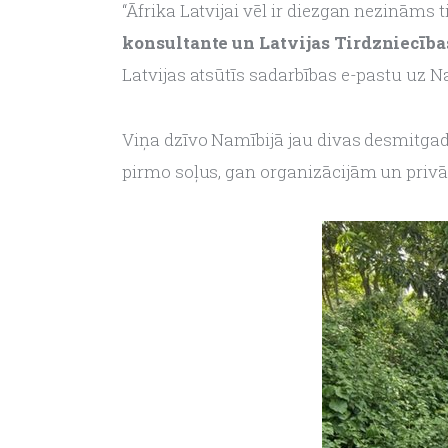
“Āfrika Latvijai vēl ir diezgan nezināms 
konsultante un Latvijas Tirdzniecīb
Latvijas atsūtīs sadarbības e-pastu uz Nam
Viņa dzīvo Namībijā jau divas desmitgade
pirmo soļus, gan organizācijām un priv