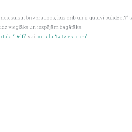
eiesaistīt brīvprātīgos, kas grib un ir gatavi palīdzēt?” t
udz vieglāks un iespējām bagātāks.
rtālā “Delfi”
 vai 
portālā “Latviesi.com”!