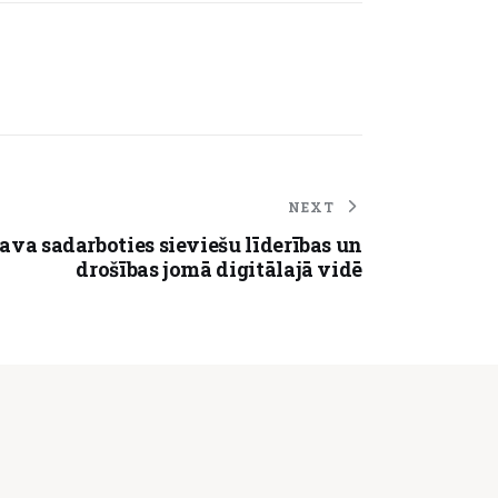
NEXT
va sadarboties sieviešu līderības un
drošības jomā digitālajā vidē