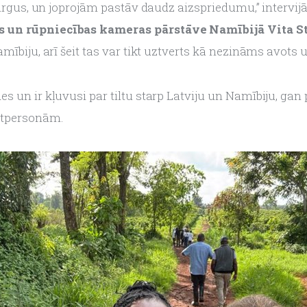
tirgus, un joprojām pastāv daudz aizspriedumu,” intervij
as un rūpniecības kameras pārstāve Namībijā Vita 
ībiju, arī šeit tas var tikt uztverts kā nezināms avots un
s un ir kļuvusi par tiltu starp Latviju un Namībiju, ga
ātpersonām.