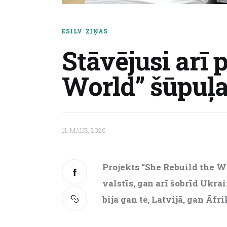
ESILV
ZIŅAS
Stāvējusi arī 
World” šūpuļa
11. MAIJS, 2026
Projekts “She Rebuild the Wo
valstīs, gan arī šobrīd Ukra
bija gan te, Latvijā, gan Āf