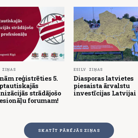
ZIŅAS
ESILV
ZIŅAS
nām reģistrēties 5.
Diasporas latvietes
ptautiskajās
piesaista ārvalstu
nizācijās strādājošo
investīcijas Latvijai
fesionāļu forumam!
SKATĪT PĀRĒJĀS ZIŅAS