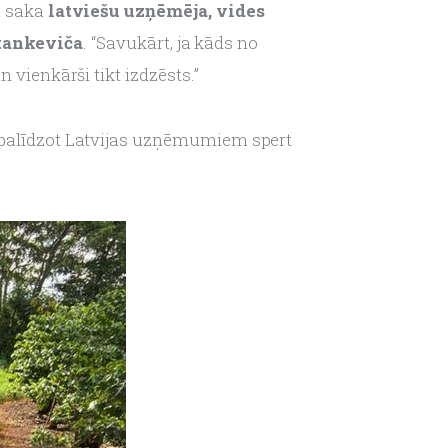
ā saka 
latviešu uzņēmēja, vides 
Stankeviča
. “Savukārt, ja kāds no 
 vienkārši tikt izdzēsts.”
n palīdzot Latvijas uzņēmumiem spert 