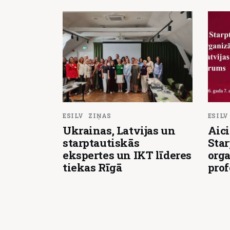
ESILV
ZIŅAS
ESILV
Ukrainas, Latvijas un
Aici
starptautiskās
Star
ekspertes un IKT līderes
orga
tiekas Rīgā
pro