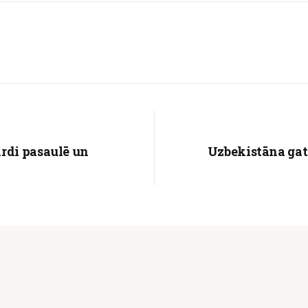
irdi pasaulē un
Uzbekistāna gata