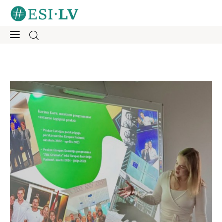
Sākums
Iesaisties
Ziņas
Mentorings
Aktivitātes
Par mums
Kontakti