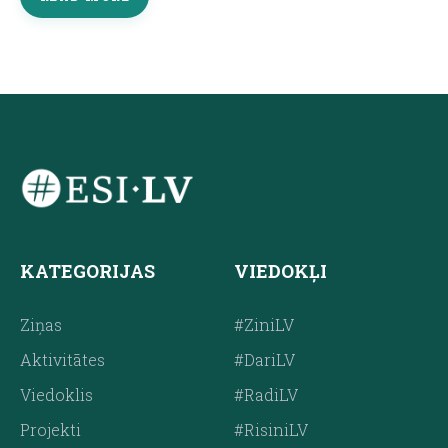
KATEGORIJAS
VIEDOKĻI
Ziņas
#ZiniLV
Aktivitātes
#DariLV
Viedoklis
#RadiLV
Projekti
#RisiniLV