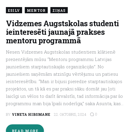
ESILV
MENTOR
ZIŅAS
Vidzemes Augstskolas studenti
ieinteresēti jaunajā prakses
mentoru programmā
Nesen Vidzemes Augstskolas studentiem klātienē
prezentējām mūsu “Mentoru programmu Latvijas
jauniešiem starptautiskajās organizācijās”. No
jauniešiem saņēmām atzinīgu vērtējumu un patiesu
ieinteresētību. “Man ir bijusi pieredze starptautiskajos
projektos, un tā kā es par praksi sāku domāt jau ļoti
laicīgi un vēlos to darīt ārvalstīs, tad informācija par šo
programmu man bija īpaši noderīga,” saka Asunta, kas…
0
BY
VINETA HIBSMANE
22. OKTOBRIS, 2024
READ MORE