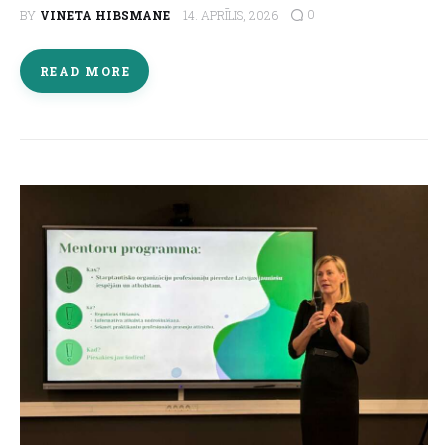
0
BY
VINETA HIBSMANE
14. APRĪLIS, 2026
READ MORE