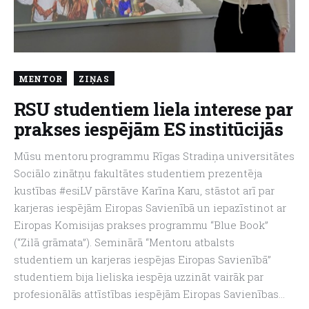
About us
MENTOR
ZIŅAS
RSU studentiem liela interese par
prakses iespējām ES institūcijās
Mūsu mentoru programmu Rīgas Stradiņa universitātes
Sociālo zinātņu fakultātes studentiem prezentēja
kustības #esiLV pārstāve Karīna Karu, stāstot arī par
karjeras iespējām Eiropas Savienībā un iepazīstinot ar
Eiropas Komisijas prakses programmu “Blue Book”
(“Zilā grāmata”). Seminārā “Mentoru atbalsts
studentiem un karjeras iespējas Eiropas Savienībā”
studentiem bija lieliska iespēja uzzināt vairāk par
profesionālās attīstības iespējām Eiropas Savienības…