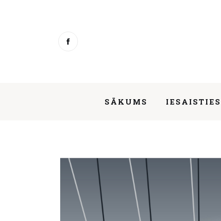
Sākums
Iesaisties
Ziņas
Mentorings
SĀKUMS
IESAISTIE
Aktivitātes
Par mums
SĀKUMS
Kontakti
About us