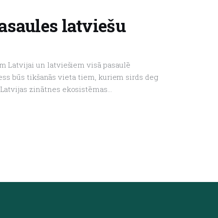
saules latviešu
im Latvijai un latviešiem visā pasaulē
 būs tikšanās vieta tiem, kuriem sirds deg
s Latvijas zinātnes ekosistēmas…