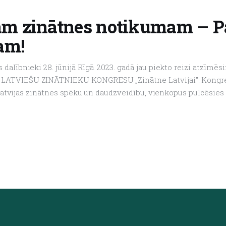
jam zinātnes notikumam – Pa
am!
lībnieki 28. jūnijā Rīgā. 2023. gadā jau piekto reizi atzīmēs
ATVIEŠU ZINĀTNIEKU KONGRESU „Zinātne Latvijai”. Kongress
u Latvijas zinātnes spēku un daudzveidību, vienkopus pulcēsie