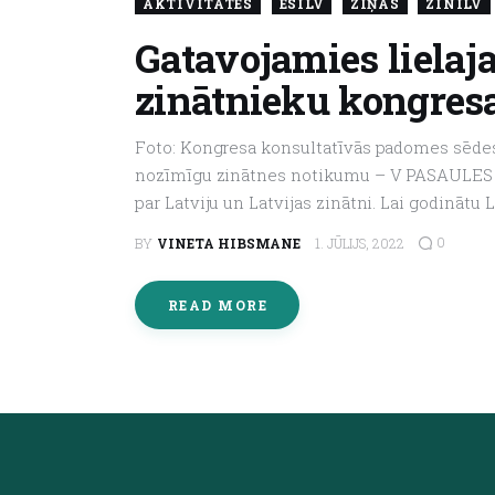
AKTIVITĀTES
ESILV
ZIŅAS
ZINILV
Gatavojamies liela
zinātnieku kongres
Foto: Kongresa konsultatīvās padomes sēdes da
nozīmīgu zinātnes notikumu – V PASAULES L
par Latviju un Latvijas zinātni. Lai godināt
0
BY
VINETA HIBSMANE
1. JŪLIJS, 2022
READ MORE