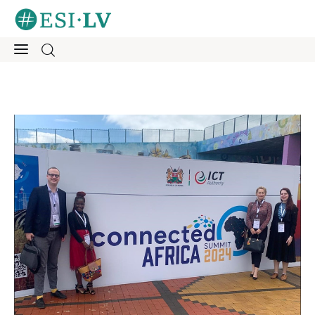
Sākums
Iesaisties
Ziņas
Mentorings
Aktivitātes
Par mums
Kontakti