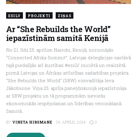
About us
ESILV
PROJEKTI
ZIŅAS
Ar “She Rebuilds the World”
iepazīstinām samitā Kenijā
No 21. līdz 25. aprīlim Nairobi, Kenijā, norisinājās
“Connected Afrika Summit”. Latvijas delegācijas sastāvā
tajā piedalījās arī kustības #esiLV iniciētā un realizētā
pirmā Latvijas un Āfrikas attīstības sadarbības projekta
“She Rebuilds the World” (SRW) virsvadītāja Ieva
Jākobsone. Viņa 25. aprīļa paneļdiskusijā iepazīstināja
ar SRW projektu un tā programmām sieviešu
ekonomiskās iespējošanas un līderības veicināšanā.
Samitā…
0
BY
VINETA HIBSMANE
26. APRĪLIS, 2024