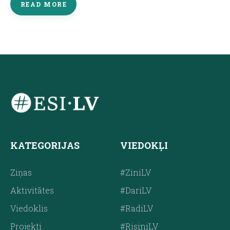
READ MORE
KATEGORIJAS
VIEDOKĻI
Ziņas
#ZiniLV
Aktivitātes
#DariLV
Viedoklis
#RadiLV
Projekti
#RisiniLV