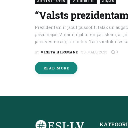
AKTIVITĀTES
VIEDOKLIS
ZIŅAS
“Valsts prezidentam
Prezidentam ir jābūt pussolīti tālāk un augstā
paša mājās. Viņam ir jābūt empātiskam, ar „int
jāiedvesmo augt arī citus. Tādi viedokļi izs
0
BY
VINETA HIBSMANE
30. MAIJS, 2023
READ MORE
KATEGORI