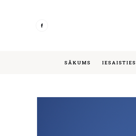
Sākums
Iesaisties
Ziņas
Mentorings
SĀKUMS
IESAISTIE
Aktivitātes
Par mums
SĀKUMS
Kontakti
About us