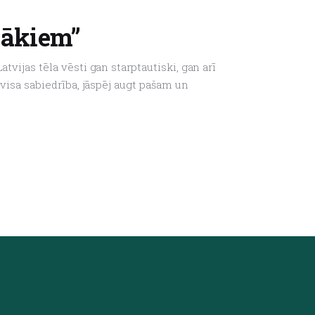
bākiem”
tvijas tēla vēsti gan starptautiski, gan arī
 visa sabiedrība, jāspēj augt pašam un