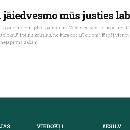
 jāiedvesmo mūs justies la
k par pārējiem, jābūt piemēram. Valsts galvam ir jāspēj nest La
elektuāli pilnu kausiņu, no kura dot arī citiem“, jāspēj vienot
kanēja pirms dažām…
JAS
VIEDOKĻI
#ESILV