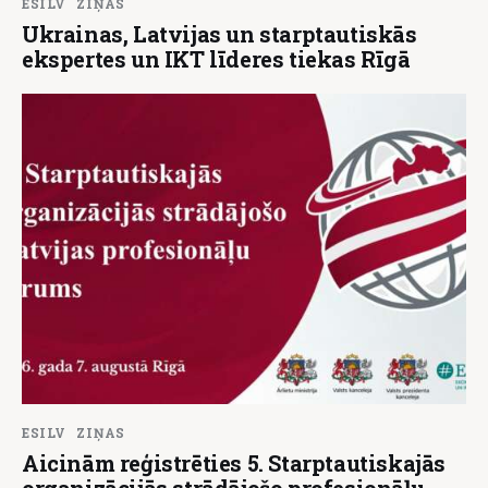
ESILV
ZIŅAS
Ukrainas, Latvijas un starptautiskās
ekspertes un IKT līderes tiekas Rīgā
ESILV
ZIŅAS
Aicinām reģistrēties 5. Starptautiskajās