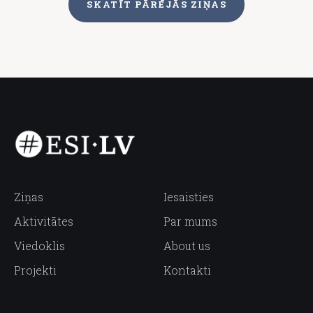
SKATĪT PĀRĒJĀS ZIŅAS
Ziņas
Iesaisties
Aktivitātes
Par mums
Viedoklis
About us
Projekti
Kontakti