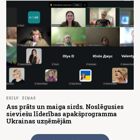
ESILV
ZIŅAS
Ass prāts un maiga sirds. Noslēgusies
sieviešu līderības apakšprogramma
Ukrainas uzņēmējām