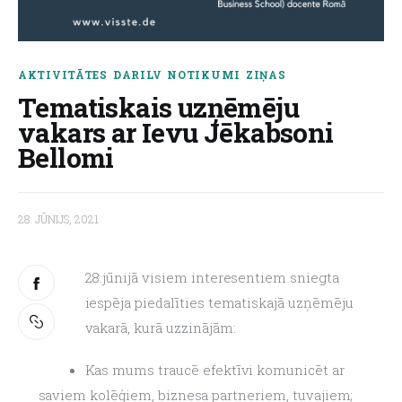
About us
AKTIVITĀTES
DARILV
NOTIKUMI
ZIŅAS
Tematiskais uzņēmēju
vakars ar Ievu Jēkabsoni
Bellomi
28. JŪNIJS, 2021
28.jūnijā visiem interesentiem sniegta 
iespēja piedalīties tematiskajā uzņēmēju 
vakarā, kurā uzzinājām:
Kas mums traucē efektīvi komunicēt ar
saviem kolēģiem, biznesa partneriem, tuvajiem;