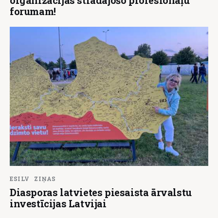
organizācijās strādājošo profesionāļu
forumam!
ESILV
ZIŅAS
Diasporas latvietes piesaista ārvalstu
investīcijas Latvijai