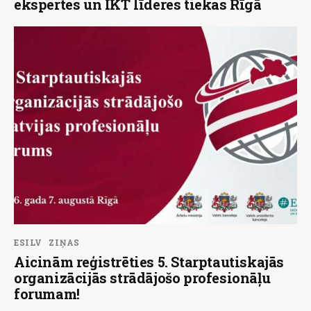
ekspertes un IKT līderes tiekas Rīgā
ESILV
ZIŅAS
Aicinām reģistrēties 5. Starptautiskajās
organizācijās strādājošo profesionāļu
forumam!