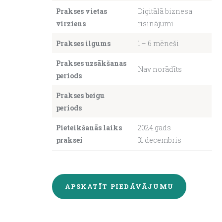
Prakses vietas
Digitālā biznesa
virziens
risinājumi
About us
Prakses ilgums
1 – 6 mēneši
Prakses uzsākšanas
Nav norādīts
periods
Prakses beigu
periods
Pieteikšanās laiks
2024.gads
praksei
31.decembris
APSKATĪT PIEDĀVĀJUMU