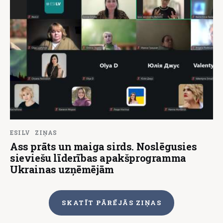
ESILV
ZIŅAS
Ass prāts un maiga sirds. Noslēgusies
sieviešu līderības apakšprogramma
Ukrainas uzņēmējām
SKATĪT PĀRĒJĀS ZIŅAS