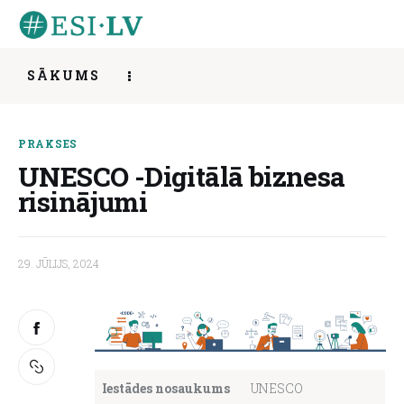
SĀKUMS
UNESCO -Digitālā biznesa risinājumi
Sākums
PRAKSES
SHARE POST
UNESCO -Digitālā biznesa
Iesaisties
risinājumi
Ziņas
29. JŪLIJS, 2024
Mentorings
Aktivitātes
Par mums
Iestādes nosaukums
UNESCO
Kontakti