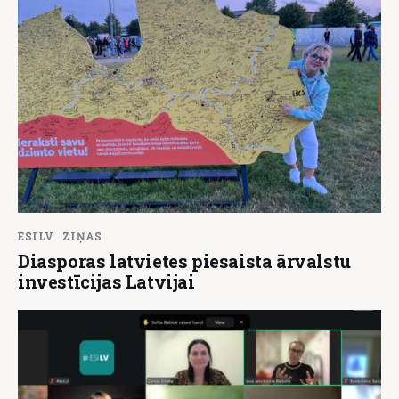
ESILV
ZIŅAS
Diasporas latvietes piesaista ārvalstu
investīcijas Latvijai