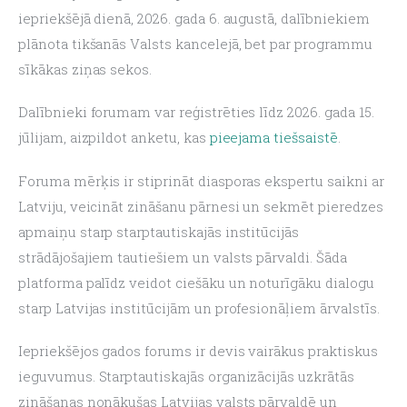
iepriekšējā dienā, 2026. gada 6. augustā, dalībniekiem 
plānota tikšanās Valsts kancelejā, bet par programmu 
sīkākas ziņas sekos.
Dalībnieki forumam var reģistrēties līdz 2026. gada 15. 
jūlijam, aizpildot anketu, kas 
pieejama tiešsaistē
.
Foruma mērķis ir stiprināt diasporas ekspertu saikni ar 
Latviju, veicināt zināšanu pārnesi un sekmēt pieredzes 
apmaiņu starp starptautiskajās institūcijās 
strādājošajiem tautiešiem un valsts pārvaldi. Šāda 
platforma palīdz veidot ciešāku un noturīgāku dialogu 
starp Latvijas institūcijām un profesionāļiem ārvalstīs.
Iepriekšējos gados forums ir devis vairākus praktiskus 
ieguvumus. Starptautiskajās organizācijās uzkrātās 
zināšanas nonākušas Latvijas valsts pārvaldē un 