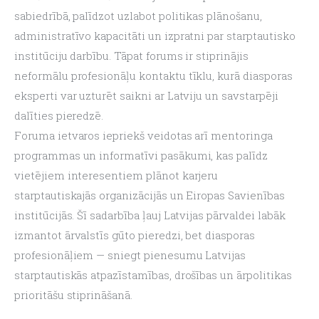
sabiedrībā, palīdzot uzlabot politikas plānošanu, 
administratīvo kapacitāti un izpratni par starptautisko 
institūciju darbību. Tāpat forums ir stiprinājis 
neformālu profesionāļu kontaktu tīklu, kurā diasporas 
eksperti var uzturēt saikni ar Latviju un savstarpēji 
dalīties pieredzē.
Foruma ietvaros iepriekš veidotas arī mentoringa 
programmas un informatīvi pasākumi, kas palīdz 
vietējiem interesentiem plānot karjeru 
starptautiskajās organizācijās un Eiropas Savienības 
institūcijās. Šī sadarbība ļauj Latvijas pārvaldei labāk 
izmantot ārvalstīs gūto pieredzi, bet diasporas 
profesionāļiem — sniegt pienesumu Latvijas 
starptautiskās atpazīstamības, drošības un ārpolitikas 
prioritāšu stiprināšanā.