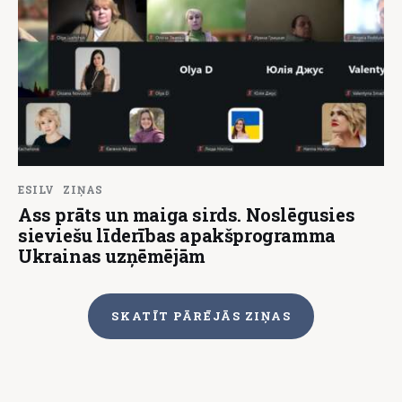
ESILV
ZIŅAS
Ass prāts un maiga sirds. Noslēgusies
sieviešu līderības apakšprogramma
Ukrainas uzņēmējām
SKATĪT PĀRĒJĀS ZIŅAS