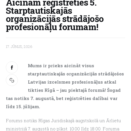
Aicinām reģistrēties 5.
Starptautiskajās
About us
organizācijās strādājošo
profesionāļu forumam!
17. JŪNIJS, 2026
Mums ir prieks aicināt visus 
starptautiskajās organizācijās strādājošos 
Latvijas izcelsmes profesionāļus atkal 
tikties Rīgā – jau piektajā forumā! Šogad 
tas notiks 7. augustā, bet reģistrēties dalībai var 
līdz 15. jūlijam. 
Forums notiks Rīgas Juridiskajā augstskolā un Ārlietu 
ministrijā 7. augustā no plkst. 10.00 līdz 18.00. Foruma 