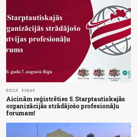
ESILV
ZIŅAS
Aicinām reģistrēties 5. Starptautiskajās
organizācijās strādājošo profesionāļu
forumam!