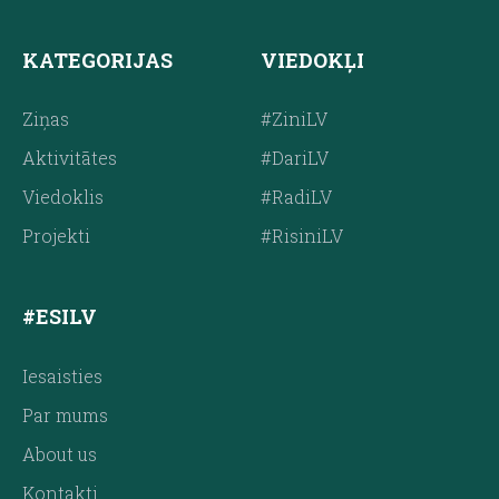
KATEGORIJAS
VIEDOKĻI
Ziņas
#ZiniLV
Aktivitātes
#DariLV
Viedoklis
#RadiLV
Projekti
#RisiniLV
#ESILV
Iesaisties
Par mums
About us
Kontakti