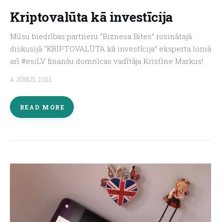
Kriptovalūta kā investīcija
Mūsu biedrības partneru “Biznesa Bites” rosinātajā
diskusijā “KRIPTOVALŪTA kā investīcija” eksperta lomā
arī #esiLV finanšu domnīcas vadītāja Kristīne Markus!
4. JŪNIJS, 2021
READ MORE