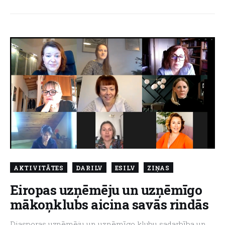
AKTIVITĀTES
DARILV
ESILV
ZIŅAS
Eiropas uzņēmēju un uzņēmīgo
mākoņklubs aicina savās rindās
Diasporas uzņēmēju un uzņēmīgo klubu sadarbība un