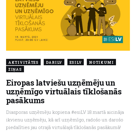
AKTIVITĀTES
DARILV
ESILV
NOTIKUMI
ZIŅAS
Eiropas latviešu uzņēmēju un
uzņēmīgo virtuālais tīklošanās
pasākums
Diasporas uzņēmēju kopiena #esiLV 18.martā aicināja
ikvienu uzņēmēju, kā arī uzņēmīgo, radošo un darošo
piedalīties jau otrajā virtuālajā tīklošanās pasākumā!