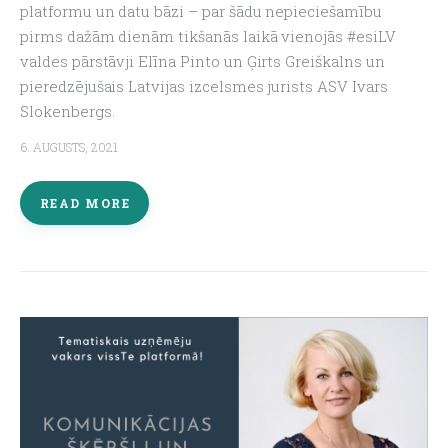
platformu un datu bāzi – par šādu nepieciešamību
pirms dažām dienām tikšanās laikā vienojās #esiLV
valdes pārstāvji Elīna Pinto un Ģirts Greiškalns un
pieredzējušais Latvijas izcelsmes jurists ASV Ivars
Slokenbergs.
6. AUGUSTS, 2021
READ MORE