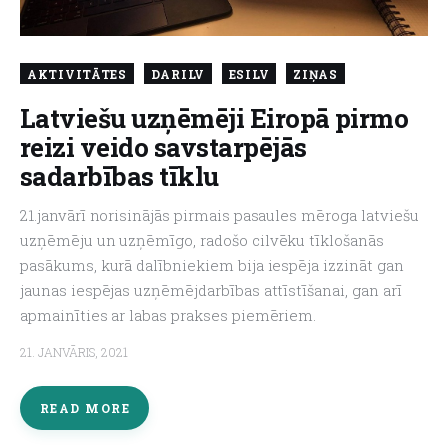
AKTIVITĀTES
DARILV
ESILV
ZIŅAS
Latviešu uzņēmēji Eiropā pirmo
reizi veido savstarpējās
sadarbības tīklu
21.janvārī norisinājās pirmais pasaules mēroga latviešu
uzņēmēju un uzņēmīgo, radošo cilvēku tīklošanās
pasākums, kurā dalībniekiem bija iespēja izzināt gan
jaunas iespējas uzņēmējdarbības attīstīšanai, gan arī
apmainīties ar labas prakses piemēriem.
21. JANVĀRIS, 2021
READ MORE