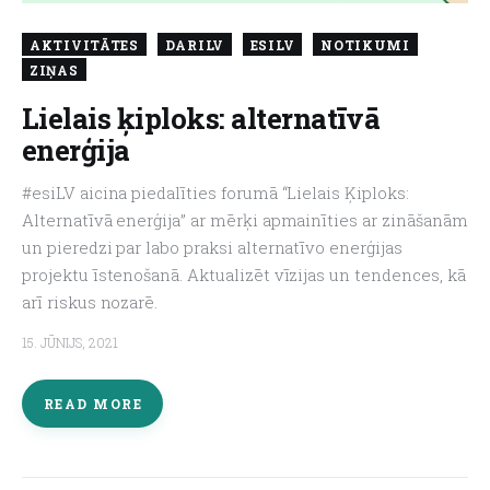
AKTIVITĀTES
DARILV
ESILV
NOTIKUMI
ZIŅAS
Lielais ķiploks: alternatīvā
enerģija
#esiLV aicina piedalīties forumā “Lielais Ķiploks:
Alternatīvā enerģija” ar mērķi apmainīties ar zināšanām
un pieredzi par labo praksi alternatīvo enerģijas
projektu īstenošanā. Aktualizēt vīzijas un tendences, kā
arī riskus nozarē.
15. JŪNIJS, 2021
READ MORE