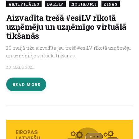
AKTIVITĀTES
DARILV
NOTIKUMI
ZIŅAS
Aizvadīta trešā #esiLV rīkotā
uzņēmēju un uzņēmīgo virtuālā
tikšanās
20.maijā tika aizvadīta jau trešā #esiLV rīkotā uzņēmēju
un uzņēmīgo virtuālā tikšanās.
20. MAIJS, 2021
READ MORE