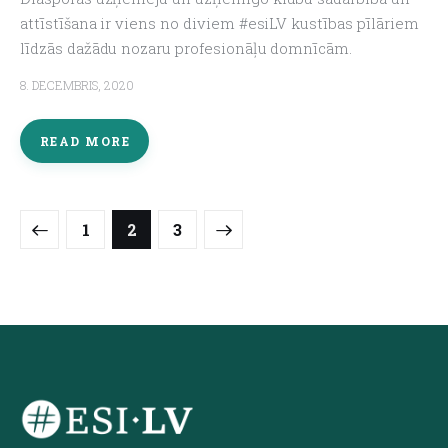
attīstīšana ir viens no diviem #esiLV kustības pīlāriem
līdzās dažādu nozaru profesionāļu domnīcām.
8. DECEMBRIS, 2020
READ MORE
1
>
2
3