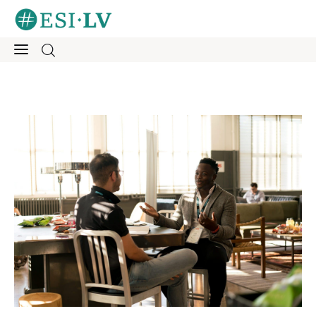
Sākums
Iesaisties
Ziņas
Mentorings
Aktivitātes
Par mums
Kontakti