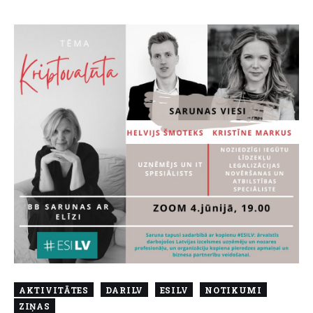
AKTIVITĀTES
DARILV
ESILV
NOTIKUMI
ZIŅAS