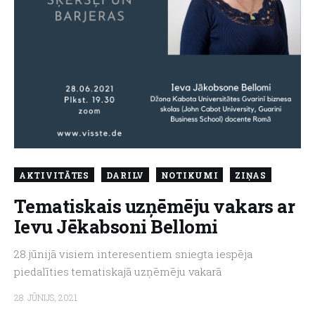
AKTIVITĀTES
DARILV
NOTIKUMI
ZIŅAS
Tematiskais uzņēmēju vakars ar
Ievu Jēkabsoni Bellomi
28.jūnijā visiem interesentiem sniegta iespēja
piedalīties tematiskajā uzņēmēju vakarā
28. JŪNIJS, 2021