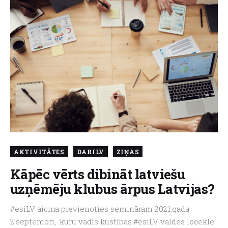
AKTIVITĀTES
DARILV
ZIŅAS
Kāpēc vērts dibināt latviešu
uzņēmēju klubus ārpus Latvijas?
#esiLV aicina pievienoties semināram 2021.gada
2.septembrī, kuru vadīs kustības #esiLV valdes locekle