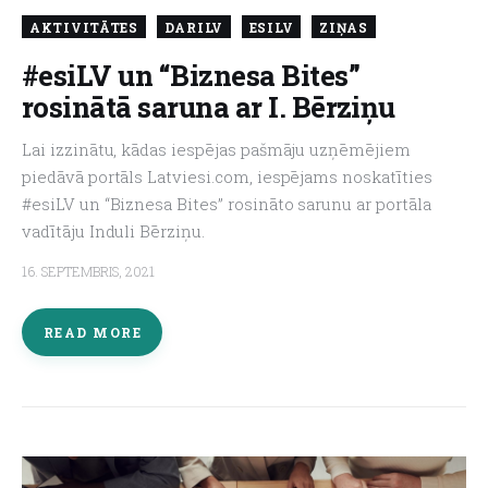
AKTIVITĀTES
DARILV
ESILV
ZIŅAS
About us
#esiLV un “Biznesa Bites”
rosinātā saruna ar I. Bērziņu
Lai izzinātu, kādas iespējas pašmāju uzņēmējiem
piedāvā portāls Latviesi.com, iespējams noskatīties
#esiLV un “Biznesa Bites” rosināto sarunu ar portāla
vadītāju Induli Bērziņu.
16. SEPTEMBRIS, 2021
READ MORE