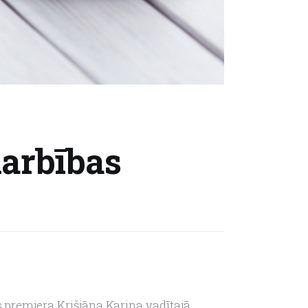
darbības
s premjera Krišjāņa Kariņa vadītajā 