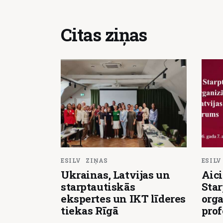
Citas ziņas
ESILV
ZIŅAS
ESILV
Ukrainas, Latvijas un
Aici
starptautiskās
Star
ekspertes un IKT līderes
orga
tiekas Rīgā
pro