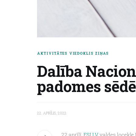
AKTIVITĀTES
VIEDOKLIS
ZIŅAS
Dalība Nacion
padomes sēdē
22. APRĪLIS, 2022
22.aprīlī, 
ESI.LV
 valdes locekle