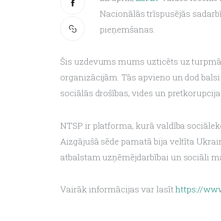
Nacionālās trīspusējās sadarbī
pieņemšanas.
Šis uzdevums mums uzticēts uz turpmāka
organizācijām. Tās apvieno un dod balsi
sociālās drošības, vides un pretkorupcijas
NTSP ir platforma, kurā valdība sociāl
Aizgājušā sēde pamatā bija veltīta Ukrai
atbalstam uzņēmējdarbībai un sociāli m
Vairāk informācijas var lasīt 
https://ww