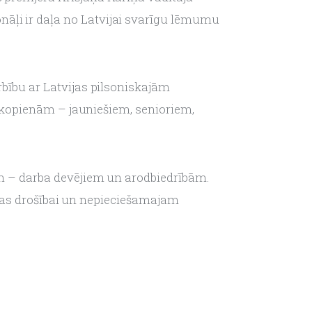
nāļi ir daļa no Latvijai svarīgu lēmumu 
ību ar Latvijas pilsoniskajām 
 kopienām – jauniešiem, senioriem, 
 – darba devējiem un arodbiedrībām. 
kas drošībai un nepieciešamajam 