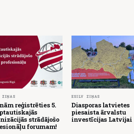
ZIŅAS
ESILV
ZIŅAS
nām reģistrēties 5.
Diasporas latvietes
ptautiskajās
piesaista ārvalstu
nizācijās strādājošo
investīcijas Latvijai
fesionāļu forumam!