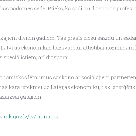
bas padomes sēdē. Prieks, ka šādi arī diasporas profesio
jiem diviem gadiem. Tas prasīs ciešu saziņu un sadarb
 Latvijas ekonomikas līdzsvarotai attīstībai nozīmīgām
 speciālistiem, arī diasporai. 
ekonomiskos lēmumus saskaņo ar sociālajiem partneriem
nas kara ietekmei uz Latvijas ekonomiku, t.sk. enerģēti
azaizsargātajiem.
w.mk.gov.lv/lv/jaunums