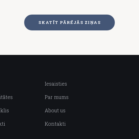
SKATĪT PĀRĒJĀS ZIŅAS
Iesaisties
itātes
Par mums
klis
About us
kti
Kontakti