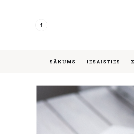
Sākums
Iesaisties
Ziņas
Mentorings
SĀKUMS
IESAISTIES
Aktivitātes
Par mums
Dalība Nacionālās trīspusējās sadar
Kontakti
About us