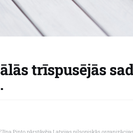
ālās trīspusējās sa
.
 Elīna Pinto pārstāvēja Latvijas pilsoniskās organizācija