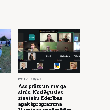
ESILV
ZIŅAS
Ass prāts un maiga
sirds. Noslēgusies
sieviešu līderības
apakšprogramma
Ukrainas uzņēmējām