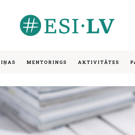
ZIŅAS
MENTORINGS
AKTIVITĀTES
P
bības padomes sēdē.