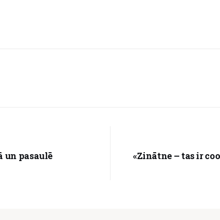
ā un pasaulē
«Zinātne – tas ir co