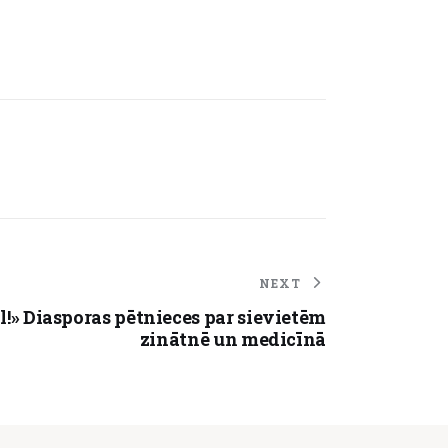
NEXT
ol!» Diasporas pētnieces par sievietēm
zinātnē un medicīnā